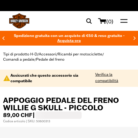
web accessibility
(0)
Spedizione gratuita con un acquisto di €50 & reso gratuito -
Acquista ora
Tipi di prodotto H-D
Accessori
Ricambi per motociclette
/
/
/
Comandi a pedale
Pedale del freno
/
Verifica la
Assicurati che questo accessorio sia
compatibilità
compatibile
APPOGGIO PEDALE DEL FRENO
WILLIE G SKULL - PICCOLO
89,00 CHF
|
Codice articolo | SKU: 50600313