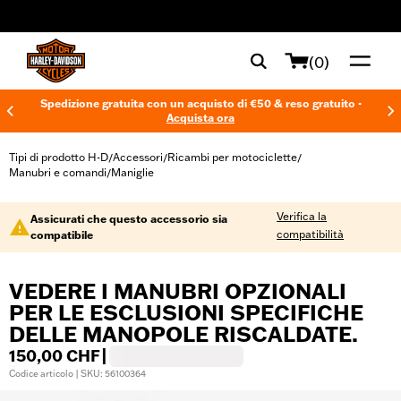
web accessibility
(0)
Spedizione gratuita con un acquisto di €50 & reso gratuito -
Acquista ora
Tipi di prodotto H-D
Accessori
Ricambi per motociclette
/
/
/
Manubri e comandi
Maniglie
/
Verifica la
Assicurati che questo accessorio sia
compatibilità
compatibile
VEDERE I MANUBRI OPZIONALI
PER LE ESCLUSIONI SPECIFICHE
DELLE MANOPOLE RISCALDATE.
150,00 CHF
|
Codice articolo | SKU: 56100364