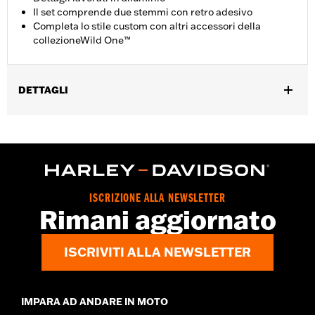
Il set comprende due stemmi con retro adesivo
Completa lo stile custom con altri accessori della
collezioneWild One™
DETTAGLI
Per modelli RA1250, RA1250S, RH975, RH1250S dal '21 in poi,
RH975S dal '23 in poi, RA1250SE dal '25 in poi e RA1250ST dal
'24 in poi.
Istruzioni di installazione
Venduti singolarmente:
Coppia
ISCRIZIONE ALLA NEWSLETTER
Contenuto della confezione:
Medaglione per ingranaggio
Rimani aggiornato
albero a camme e istruzioni per l’installazione
GARANZIA:
,,,,,,,,,,,,,,,,,,,,,,,,,,,,,,,,,,,,,,,,,,,,,,,,,,,,,,,,,,,,
ISCRIVITI ALLA NEWSLETTER
IMPARA AD ANDARE IN MOTO