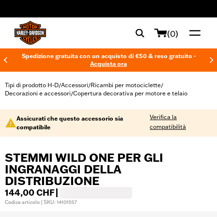
web accessibility
(0)
Spedizione gratuita con un acquisto di €50 & reso gratuito -
Acquista ora
Tipi di prodotto H-D
Accessori
Ricambi per motociclette
/
/
/
Decorazioni e accessori
Copertura decorativa per motore e telaio
/
Verifica la
Assicurati che questo accessorio sia
compatibilità
compatibile
STEMMI WILD ONE PER GLI
INGRANAGGI DELLA
DISTRIBUZIONE
144,00 CHF
|
Codice articolo | SKU: 14101557