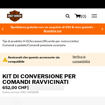
web accessibility
(0)
Spedizione gratuita con un acquisto di €50 & reso gratuito -
Acquista ora
Tipi di prodotto H-D
Accessori
Ricambi per motociclette
/
/
/
Comandi a pedale
Comandi posizione avanzata
/
Verifica la
Assicurati che questo accessorio sia
compatibilità
compatibile
KIT DI CONVERSIONE PER
COMANDI RAVVICINATI
652,00 CHF
|
Codice articolo | SKU: 50700008