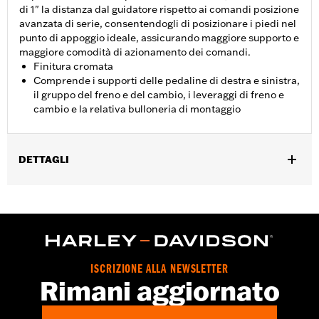
di 1" la distanza dal guidatore rispetto ai comandi posizione
avanzata di serie, consentendogli di posizionare i piedi nel
punto di appoggio ideale, assicurando maggiore supporto e
maggiore comodità di azionamento dei comandi.
Finitura cromata
Comprende i supporti delle pedaline di destra e sinistra,
il gruppo del freno e del cambio, i leveraggi di freno e
cambio e la relativa bulloneria di montaggio
DETTAGLI
Per modelli '06-'17 Dyna® con controlli intermedi. I modelli FLD
richiedono l'acquisto separato dei pedalini.
Istruzioni di installazione
Venduti singolarmente:
Ciascuno
Contenuto della confezione:
Supporti delle pedaline di destra e
ISCRIZIONE ALLA NEWSLETTER
sinistra, gruppi freno e cambio, leveraggi di freno e cambio e la
Rimani aggiornato
relativa bulloneria di montaggio
GARANZIA:
1 year limited warranty – Go to
www.h-