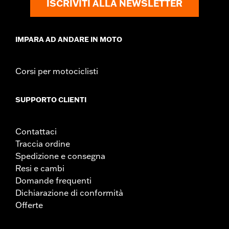
ISCRIVITI ALLA NEWSLETTER
d.com/warranty
for full details
ATTENZIONE:
L’installazione di kit per comandi avanzati può
influire sulla distanza minima dal suolo durante le
curve. Ciò potrebbe distrarre il guidatore, che
IMPARA AD ANDARE IN MOTO
potrebbe perdere il controllo del mezzo e
incorrere in lesioni gravi o mortali.
Corsi per motociclisti
SUPPORTO CLIENTI
Contattaci
Traccia ordine
Spedizione e consegna
Resi e cambi
Domande frequenti
Dichiarazione di conformità
Offerte