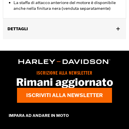
La staffa di attacco anteriore del motore è disponibile
anche nella finitura nera (venduta separatamente)
DETTAGLI
Per modelli Touring dal '09 in poi (tranne FLTRXRRSE dal '25 in
poi).
Venduti singolarmente:
Ciascuno
Contenuto della confezione:
Solo giunto anteriore del motore
GARANZIA:
,,,,,,,,,,,,,,,,,,,,,,,,,,,,,,,,,,,,,,,,,,,,,,,,,,,,,,,,,,,,,,,,,,,
ISCRIZIONE ALLA NEWSLETTER
Rimani aggiornato
ISCRIVITI ALLA NEWSLETTER
IMPARA AD ANDARE IN MOTO