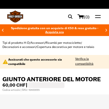
web accessibility
(0)
Spedizione gratuita con un acquisto di €50 & reso gratuito -
Acquista ora
Tipi di prodotto H-D
Accessori
Ricambi per motociclette
/
/
/
Decorazioni e accessori
Copertura decorativa per motore e telaio
/
Verifica la
Assicurati che questo accessorio sia
compatibilità
compatibile
GIUNTO ANTERIORE DEL MOTORE
60,00 CHF
|
Codice articolo | SKU: 16400055