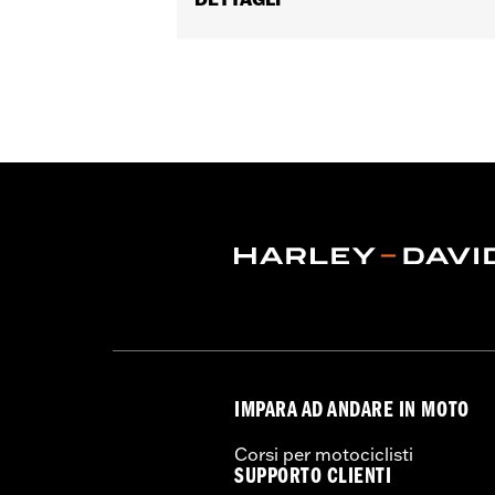
Genere:
Uomo
Caratteristiche funzionali:
Ventilato
con cerniera
,
Cerniera interna
,
Protez
GARANZIA:
Garanzia limitata di 2 anni
Jacket Style:
Moto
Origine:
D’importazione
IMPARA AD ANDARE IN MOTO
Corsi per motociclisti
SUPPORTO CLIENTI