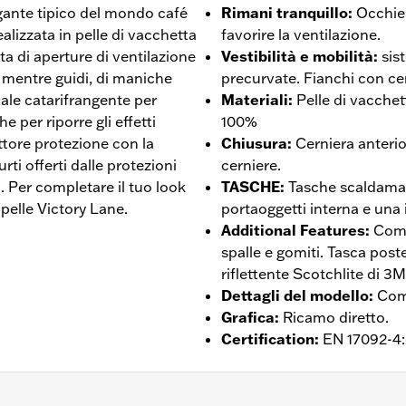
legante tipico del mondo café
Rimani tranquillo
:
Occhiel
ealizzata in pelle di vacchetta
favorire la ventilazione.
ta di aperture di ventilazione
Vestibilità e mobilità
:
sis
e mentre guidi, di maniche
precurvate. Fianchi con cer
iale catarifrangente per
Materiali
:
Pelle di vacchet
e per riporre gli effetti
100%
ttore protezione con la
Chiusura
:
Cerniera anterio
urti offerti dalle protezioni
cerniere.
 Per completare il tuo look
TASCHE
:
Tasche scaldaman
 pelle Victory Lane.
portaoggetti interna e una 
Additional Features
:
Comp
spalle e gomiti. Tasca poste
riflettente Scotchlite di 3M
Dettagli del modello
:
Com
Grafica
:
Ricamo diretto.
Certification
:
EN 17092-4