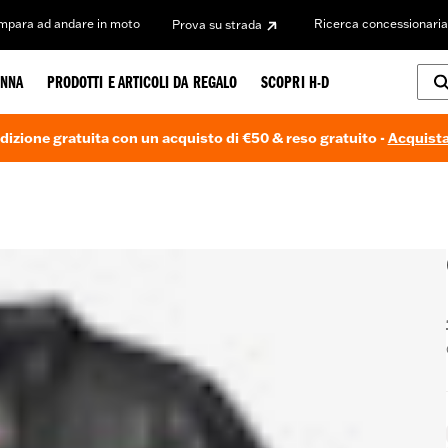
Impara ad andare in moto
Ricerca concessionaria
Prova su strada
NNA
PRODOTTI E ARTICOLI DA REGALO
SCOPRI H-D
dizione gratuita con un acquisto di €50 & reso gratuito -
Acquista