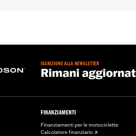
,
Sistema â€œaction backâ€� - Basic
,
Chiusura anteriore 
ione inclusa
,
Tasche per protezioni
,
Riflettente
 - Visitare
www.h-d.com/warranty
per tutti i dettagli
ISCRIZIONE ALLA NEWSLETTER
Rimani aggiorna
FINANZIAMENTI
Finanziamenti per le motociclette
Calcolatore finanziario