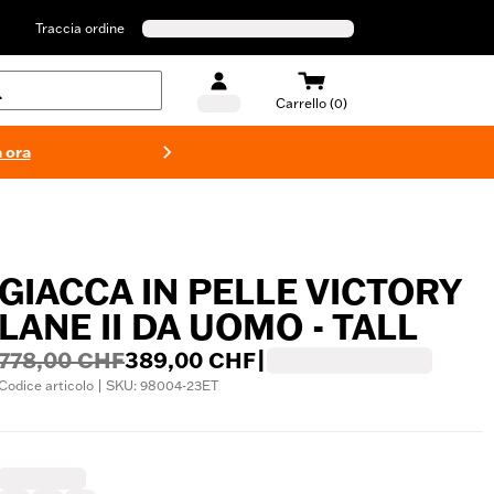
Traccia ordine
Carrello (0)
 ora
Costumi d
GIACCA IN PELLE VICTORY
LANE II DA UOMO - TALL
778,00 CHF
389,00 CHF
|
Codice articolo | SKU: 98004-23ET