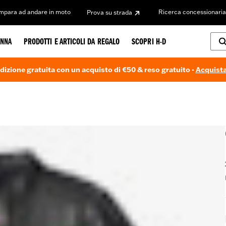
Impara ad andare in moto
Ricerca concessionaria
Prova su strada
NNA
PRODOTTI E ARTICOLI DA REGALO
SCOPRI H-D
dizione gratuita con un acquisto di €50 & reso gratuito -
Acquista