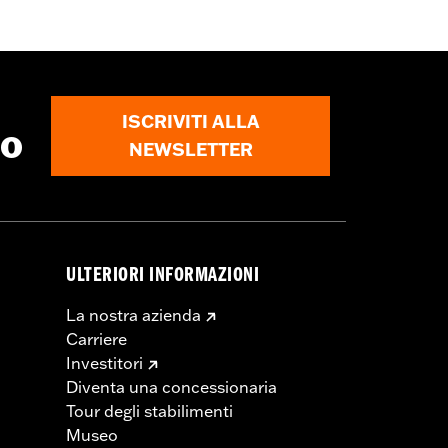
con cerniera a doppio cursore
,
Tasche
ISCRIVITI ALLA
to
NEWSLETTER
ULTERIORI INFORMAZIONI
La nostra azienda
Carriere
Investitori
Diventa una concessionaria
Tour degli stabilimenti
Museo