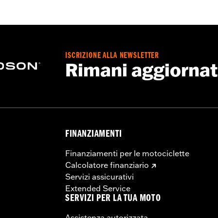
,
Sistema â€œaction backâ€� - Basic
,
Chiusura anteriore 
ione inclusa
,
Tasche per protezioni
,
Riflettente
 - Visitare
www.h-d.com/warranty
per tutti i dettagli
ISCRIZIONE ALLA NEWSLETTER
Rimani aggiorna
FINANZIAMENTI
Finanziamenti per le motociclette
Calcolatore finanziario
Servizi assicurativi
Extended Service
SERVIZI PER LA TUA MOTO
Assistenza autorizzata