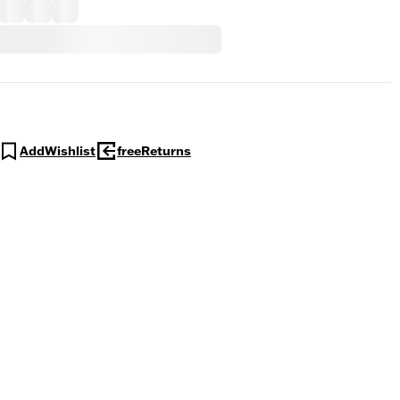
AddWishlist
freeReturns