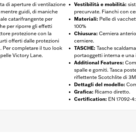
ta di aperture di ventilazione
Vestibilità e mobilità
:
sis
e mentre guidi, di maniche
precurvate. Fianchi con cer
iale catarifrangente per
Materiali
:
Pelle di vacchet
e per riporre gli effetti
100%
ttore protezione con la
Chiusura
:
Cerniera anterio
urti offerti dalle protezioni
cerniere.
 Per completare il tuo look
TASCHE
:
Tasche scaldaman
 pelle Victory Lane.
portaoggetti interna e una 
Additional Features
:
Comp
spalle e gomiti. Tasca poste
riflettente Scotchlite di 3M
Dettagli del modello
:
Com
Grafica
:
Ricamo diretto.
Certification
:
EN 17092-4