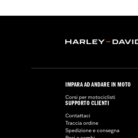
Caratteristiche funzionali:
Ventilato
con cerniera
,
Cerniera interna
,
Protez
GARANZIA:
Garanzia limitata di 2 anni
Jacket Style:
Moto
Origine:
D’importazione
IMPARA AD ANDARE IN MOTO
Corsi per motociclisti
SUPPORTO CLIENTI
Contattaci
Traccia ordine
Spedizione e consegna
Resi e cambi