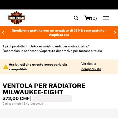
web accessibility
(0)
Spedizione gratuita con un acquisto di €50 & reso gratuito -
Acquista ora
Tipi di prodotto H-D
Accessori
Ricambi per motociclette
/
/
/
Decorazioni e accessori
Copertura decorativa per motore e telaio
/
Verifica la
Assicurati che questo accessorio sia
compatibilità
compatibile
VENTOLA PER RADIATORE
MILWAUKEE-EIGHT
372,00 CHF
|
Codice articolo | SKU: 26800195