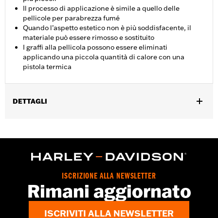
Il processo di applicazione è simile a quello delle
pellicole per parabrezza fumé
Quando l’aspetto estetico non è più soddisfacente, il
materiale può essere rimosso e sostituito
I graffi alla pellicola possono essere eliminati
applicando una piccola quantità di calore con una
pistola termica
DETTAGLI
Adatto ai modelli Touring dal '97 in poi e ai modelli FLHKT e
FLTRK del '24. Non consigliato per l'uso su denim o vernice
aftermarket.
Istruzioni di installazione
Uso consigliato:
Per proteggere le superfici da piccole
ISCRIZIONE ALLA NEWSLETTER
strisciate e graffi
Rimani aggiornato
Venduti singolarmente:
Ciascuno
Contenuto della confezione:
2 pezzi di materiale (1 per lato)
ISCRIVITI ALLA NEWSLETTER
GARANZIA:
,,,,,,,,,,,,,,,,,,,,,,,,,,,,,,,,,,,,,,,,,,,,,,,,,,,,,,,,,,,,,,,,,,,