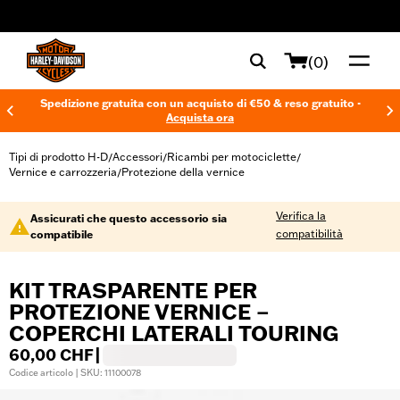
web accessibility
(0)
Spedizione gratuita con un acquisto di €50 & reso gratuito -
Acquista ora
Tipi di prodotto H-D
Accessori
Ricambi per motociclette
/
/
/
Vernice e carrozzeria
Protezione della vernice
/
Verifica la
Assicurati che questo accessorio sia
compatibilità
compatibile
KIT TRASPARENTE PER
PROTEZIONE VERNICE –
COPERCHI LATERALI TOURING
60,00 CHF
|
Codice articolo | SKU: 11100078