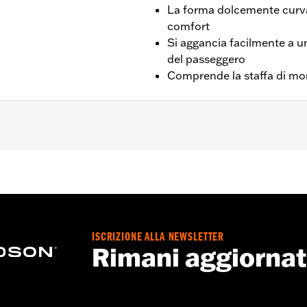
La forma dolcemente curva
comfort
Si aggancia facilmente a un
del passeggero
Comprende la staffa di m
eggero H-D® Detachables™ di altezza standard P/N 5230032
sseggero H-D® Detachables™ alto P/N 52723-06A, all'alzata
 e all'alzata schienalino a sgancio rapido 52300415 e 52
ast corto o di altezza standard. Altezza del cuscinetto 8,0 pol
23 in poi e FLTRXRRSE dal '25 in poi.
ISCRIZIONE ALLA NEWSLETTER
Rimani aggiorna