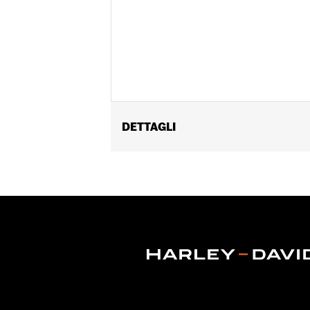
DETTAGLI
Adatto alle alzate schienalino pass
52805-97B, all'alzata schienalino pa
Detachables™ P/N 52300257 o 52300258
dal '18 in poi dotati di Sissy Bar HoldF
compatibile con i modelli FLHFB dal '
Istruzioni di installazione
Posizione guidatore:
Passeggero
Altezza:
8 Inches
Venduti singolarmente:
Ciascuno
UDM altezza materiale:
Pollici