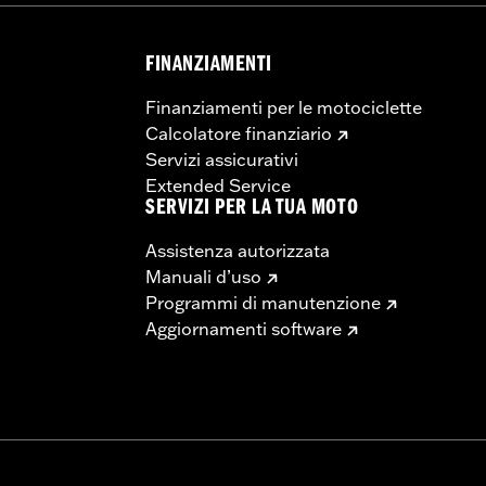
FINANZIAMENTI
dello schienale, staffa, distanziali e viti
Finanziamenti per le motociclette
Go to
www.h-d.com/warranty
for full details
Calcolatore finanziario
Servizi assicurativi
Extended Service
SERVIZI PER LA TUA MOTO
Assistenza autorizzata
Manuali d’uso
Programmi di manutenzione
Aggiornamenti software