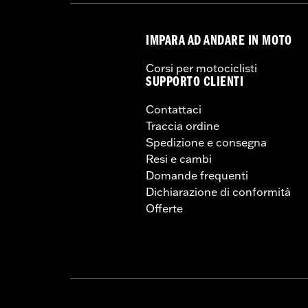
Materiale:
Vinile
Larghezza:
12 Inches
IMPARA AD ANDARE IN MOTO
Contenuto della confezione:
Cuscino 
UDM larghezza materiale:
Pollici
Corsi per motociclisti
GARANZIA:
1 year limited warranty – 
SUPPORTO CLIENTI
Contattaci
Traccia ordine
Spedizione e consegna
Resi e cambi
Domande frequenti
Dichiarazione di conformità
Offerte