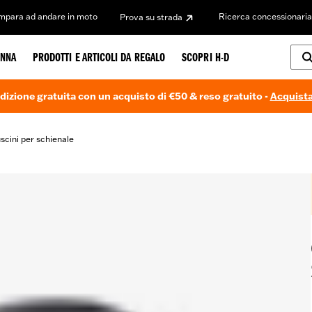
Impara ad andare in moto
Ricerca concessionaria
Prova su strada
NNA
PRODOTTI E ARTICOLI DA REGALO
SCOPRI H-D
dizione gratuita con un acquisto di €50 & reso gratuito -
Acquista
scini per schienale