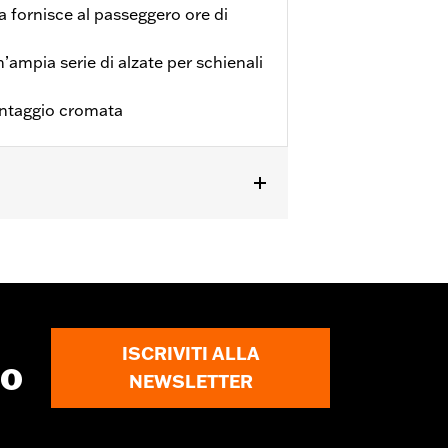
 fornisce al passeggero ore di
’ampia serie di alzate per schienali
ontaggio cromata
4, 52627-09A, 54247-09A, 52933-97C o
 schienalino Premium H-D®
300324A. Anche per modelli Softail®
lici larghezza 12,0 pollici. Non
ISCRIVITI ALLA
to
NEWSLETTER