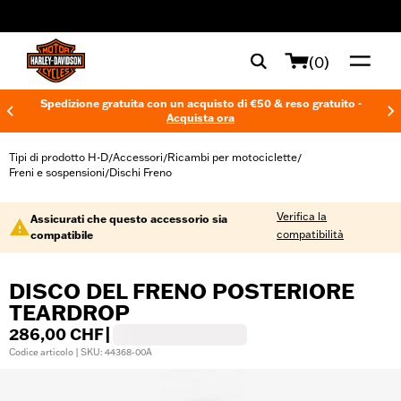
web accessibility
(0)
Spedizione gratuita con un acquisto di €50 & reso gratuito -
Acquista ora
Tipi di prodotto H-D
Accessori
Ricambi per motociclette
/
/
/
Freni e sospensioni
Dischi Freno
/
Verifica la
Assicurati che questo accessorio sia
compatibilità
compatibile
DISCO DEL FRENO POSTERIORE
TEARDROP
286,00 CHF
|
Codice articolo | SKU: 44368-00A