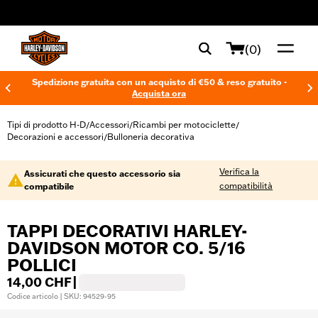
web accessibility
(0)
Spedizione gratuita con un acquisto di €50 & reso gratuito -
Acquista ora
Tipi di prodotto H-D
Accessori
Ricambi per motociclette
/
/
/
Decorazioni e accessori
Bulloneria decorativa
/
Verifica la
Assicurati che questo accessorio sia
compatibilità
compatibile
TAPPI DECORATIVI HARLEY-
DAVIDSON MOTOR CO. 5/16
POLLICI
14,00 CHF
|
Codice articolo | SKU: 94529-95