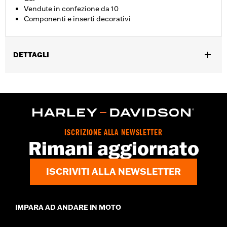
Vendute in confezione da 10
Componenti e inserti decorativi
DETTAGLI
Accessorio universale.
Collezione:
Harley-Davidson Motor Co.
Diametro:
0.312
UDM diametro materiale:
Pollici
Venduti singolarmente:
Ciascuno
ISCRIZIONE ALLA NEWSLETTER
Contenuto della confezione:
10 tappi decorativi
Rimani aggiornato
GARANZIA:
1 year limited warranty – Go to
www.h-
d.com/warranty
for full details
ISCRIVITI ALLA NEWSLETTER
IMPARA AD ANDARE IN MOTO