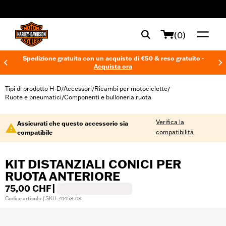
web accessibility
(0)
Spedizione gratuita con un acquisto di €50 & reso gratuito -
Acquista ora
Tipi di prodotto H-D
Accessori
Ricambi per motociclette
/
/
/
Ruote e pneumatici
Componenti e bulloneria ruota
/
Verifica la
Assicurati che questo accessorio sia
compatibilità
compatibile
KIT DISTANZIALI CONICI PER
RUOTA ANTERIORE
75,00 CHF
|
Codice articolo | SKU: 41458-08