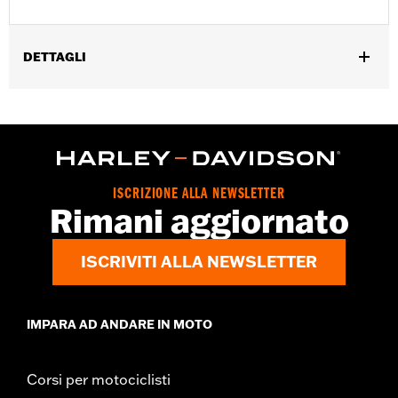
DETTAGLI
Per i modelli Touring dal '08 in senza freni ABS. Non
compatibile con le calotte dei foderi della forcella P/N 46282-07.
Istruzioni di installazione
Venduti singolarmente:
Coppia
Contenuto della confezione:
Comprende i distanziali destro e
ISCRIZIONE ALLA NEWSLETTER
sinistro per la ruota anteriore
Rimani aggiornato
ISCRIVITI ALLA NEWSLETTER
IMPARA AD ANDARE IN MOTO
Corsi per motociclisti