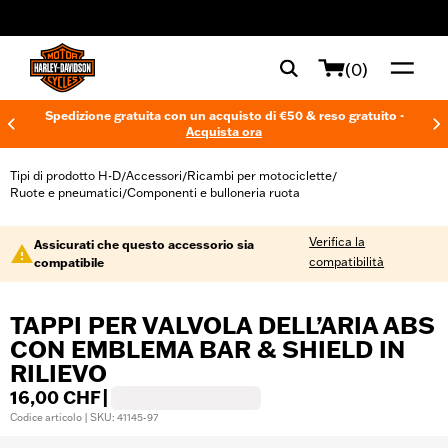
web accessibility
(0)
Spedizione gratuita con un acquisto di €50 & reso gratuito -
Acquista ora
Tipi di prodotto H-D
Accessori
Ricambi per motociclette
/
/
/
Ruote e pneumatici
Componenti e bulloneria ruota
/
Verifica la
Assicurati che questo accessorio sia
compatibilità
compatibile
TAPPI PER VALVOLA DELL’ARIA ABS
CON EMBLEMA BAR & SHIELD IN
RILIEVO
16,00 CHF
|
Codice articolo | SKU: 41145-97