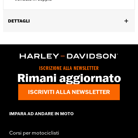
DETTAGLI
Applicazione universale. Si monta anche sulle valvole dell'aria
per le sospensioni.
Venduti singolarmente:
Coppia
Contenuto della confezione:
2 tappi per stelo della valvola ABS
GARANZIA:
1 year limited warranty – Go to
www.h-
ISCRIZIONE ALLA NEWSLETTER
d.com/warranty
for full details
Rimani aggiornato
ISCRIVITI ALLA NEWSLETTER
IMPARA AD ANDARE IN MOTO
Corsi per motociclisti