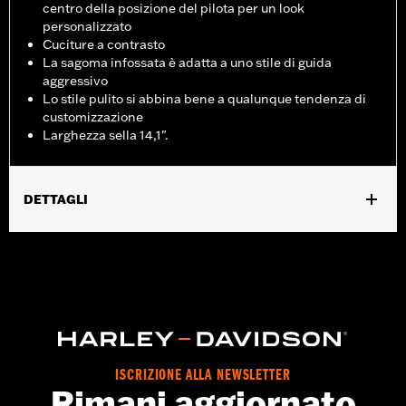
centro della posizione del pilota per un look
personalizzato
Cuciture a contrasto
La sagoma infossata è adatta a uno stile di guida
aggressivo
Lo stile pulito si abbina bene a qualunque tendenza di
customizzazione
Larghezza sella 14,1".
DETTAGLI
Adatto ai modelli Touring dal '14 al '25 (eccetto i modelli
FLHXSE, FLTRXSE dal '23 in poi, FLHX, FLTRX, FLTRXSTS dal
'24 in poi e FLHXU e FLTRXRRSE dal '25 in poi). Non
compatibile con gli schienali per il guidatore.
Istruzioni di installazione
GARANZIA:
Garanzia limitata di 1 anno – Visitare la pagina
www.h-d.com/warranty
per tutti i dettagli
ISCRIZIONE ALLA NEWSLETTER
Rimani aggiornato