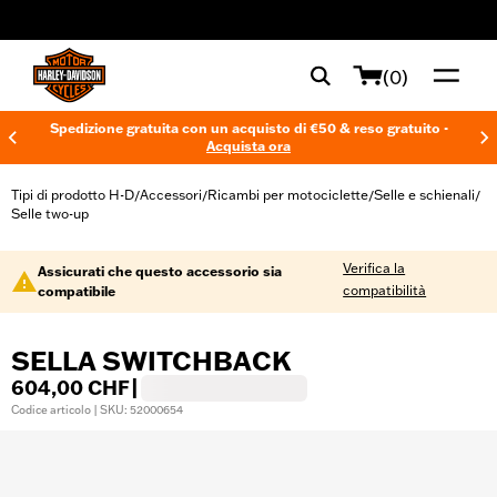
web accessibility
(0)
Spedizione gratuita con un acquisto di €50 & reso gratuito -
Acquista ora
Tipi di prodotto H-D
Accessori
Ricambi per motociclette
Selle e schienali
/
/
/
/
Selle two-up
Verifica la
Assicurati che questo accessorio sia
compatibilità
compatibile
SELLA SWITCHBACK
604,00 CHF
|
Codice articolo | SKU: 52000654