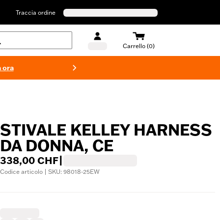
Traccia ordine
Carrello (0)
 ora
Costumi d
STIVALE KELLEY HARNESS
DA DONNA, CE
338,00 CHF
|
Codice articolo | SKU: 98018-25EW