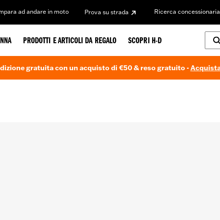
Impara ad andare in moto
Ricerca concessionaria
Prova su strada
NNA
PRODOTTI E ARTICOLI DA REGALO
SCOPRI H-D
dizione gratuita con un acquisto di €50 & reso gratuito -
Acquista