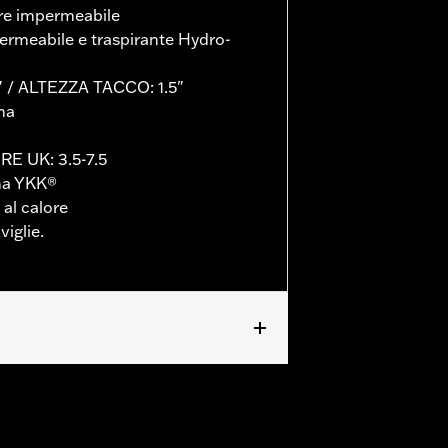
re impermeabile
meabile e traspirante Hydro-
 / ALTEZZA TACCO: 1.5"
ma
RE UK: 3.5-7.5
rna YKK®
 al calore
iglie.
ranty
per le informazioni complete