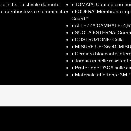
 è in te. Lo stivale da moto
• TOMAIA: Cuoio pieno fio
va tra robustezza e femminilità
• FODERA: Membrana imper
i
Guard™
• ALTEZZA GAMBALE: 4,5"
• SUOLA ESTERNA: Gom
• COSTRUZIONE: Colla
• MISURE UE: 36-41, MISU
• Cerniera bloccante inte
• Tomaia in pelle resistente
• Protezione D3O® sulle cav
• Materiale riflettente 3M™
Wolverine Worldwide � Visitare la pagina
www.h-d.com/war