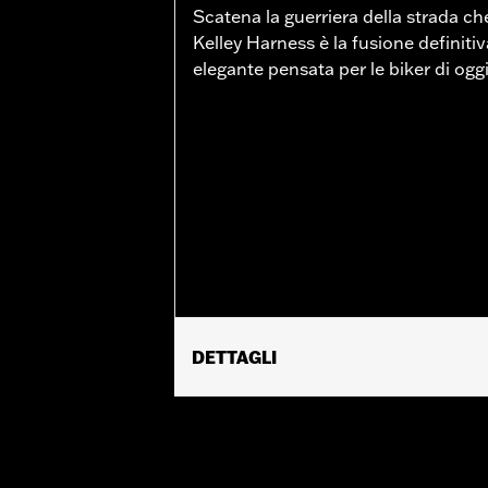
Scatena la guerriera della strada che
Kelley Harness è la fusione definiti
elegante pensata per le biker di ogg
DETTAGLI
Genere:
Donna
GARANZIA:
Garanzia del produttore 
Origine:
Importata