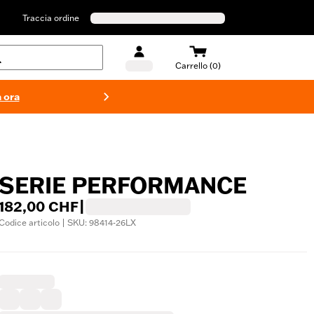
Traccia ordine
Carrello (0)
 ora
Costumi d
SERIE PERFORMANCE
182,00 CHF
|
Codice articolo | SKU: 98414-26LX