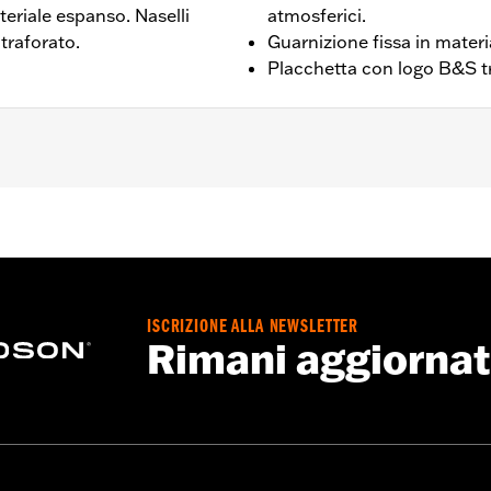
teriale espanso. Naselli
atmosferici.
traforato.
Guarnizione fissa in mater
Placchetta con logo B&S t
 – Visitare la pagina
www.h-d.com/warranty
per le informaz
onte: 14 / Asta: 140
ISCRIZIONE ALLA NEWSLETTER
Rimani aggiorna