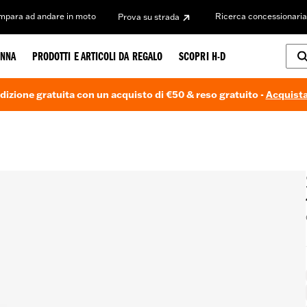
Impara ad andare in moto
Ricerca concessionaria
Prova su strada
NNA
PRODOTTI E ARTICOLI DA REGALO
SCOPRI H-D
dizione gratuita con un acquisto di €50 & reso gratuito -
Acquista