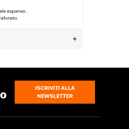
iale espanso.
raforato.
ioni complete
ISCRIVITI ALLA
to
NEWSLETTER