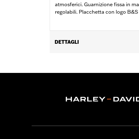
atmosferici. Guarnizione fissa in ma
regolabili. Placchetta con logo B&S 
DETTAGLI
Genere:
Unisex
GARANZIA:
Garanzia limitata di 2 anni
Origine:
Articolo d'importazione
Dimension Description:
Lente: 57 / P