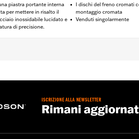
una piastra portante interna
I dischi del freno cromati
ta per mettere in risalto il
montaggio cromata
cciaio inossidabile lucidato e
Venduti singolarmente
atura di precisione.
6-'17 (eccetto FXDLS), Softail® dal '15 in poi (eccetto FXSE)
al '24 in poi, FLTRXSTSE dal '24 e FLHXU e FLTRXRRSE dal '2
ssoria con attacco rotore con circonferenza bulloni da 3,25
re
ISCRIZIONE ALLA NEWSLETTER
Rimani aggiorna
e bulloneria cromata
Go to
www.h-d.com/warranty
for full details