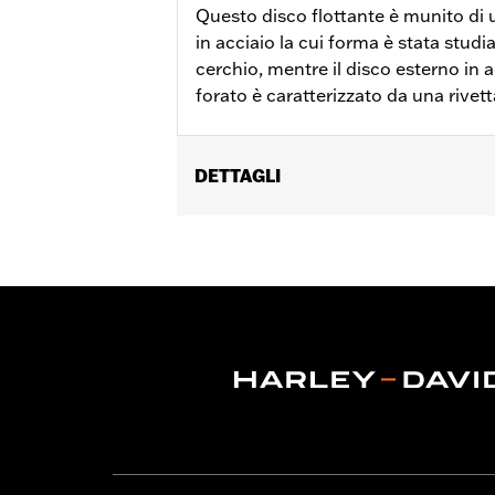
Questo disco flottante è munito di 
in acciaio la cui forma è stata studia
cerchio, mentre il disco esterno in a
forato è caratterizzato da una rivett
DETTAGLI
Adatto ai modelli XL '14-'22, Dyna® '0
FLTRXSE dal '23 in poi, FLHX, FLTRX d
equipaggiamento originale o ruota acce
Istruzioni di installazione
Posizionamento sulla moto:
Anterio
Lato della moto:
Sinistra o destra
Venduti singolarmente:
Ciascuno
Materiale:
Acciaio
Contenuto della confezione:
Rotore 
GARANZIA:
1 year limited warranty – 