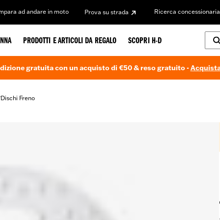
Impara ad andare in moto
Ricerca concessionaria
Prova su strada
NNA
PRODOTTI E ARTICOLI DA REGALO
SCOPRI H-D
dizione gratuita con un acquisto di €50 & reso gratuito -
Acquista
Dischi Freno
/