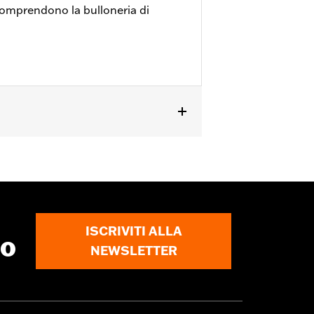
 comprendono la bulloneria di
, Touring '08-'25 (eccetto FLHXSE,
5 in poi) e Trike dal '09 in poi con
 pollici.
ISCRIVITI ALLA
to
NEWSLETTER