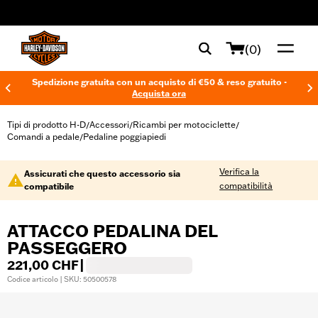
web accessibility
(0)
Spedizione gratuita con un acquisto di €50 & reso gratuito -
Acquista ora
Tipi di prodotto H-D
Accessori
Ricambi per motociclette
/
/
/
Comandi a pedale
Pedaline poggiapiedi
/
Verifica la
Assicurati che questo accessorio sia
compatibilità
compatibile
ATTACCO PEDALINA DEL
PASSEGGERO
221,00 CHF
|
Codice articolo | SKU: 50500578