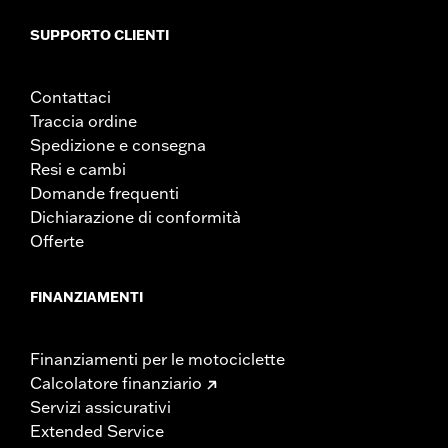
UDM larghezza materiale:
Pollici
GARANZIA:
1 year limited warranty – Go to
www.h-
SUPPORTO CLIENTI
d.com/warranty
for full details
Contattaci
Traccia ordine
Spedizione e consegna
Resi e cambi
Domande frequenti
Dichiarazione di conformità
Offerte
FINANZIAMENTI
Finanziamenti per le motociclette
Calcolatore finanziario
Servizi assicurativi
Extended Service