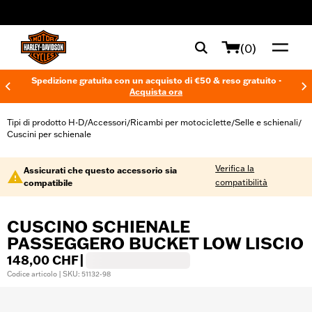
web accessibility
(0)
Spedizione gratuita con un acquisto di €50 & reso gratuito -
Acquista ora
Tipi di prodotto H-D
Accessori
Ricambi per motociclette
Selle e schienali
/
/
/
/
Cuscini per schienale
Verifica la
Assicurati che questo accessorio sia
compatibilità
compatibile
CUSCINO SCHIENALE
PASSEGGERO BUCKET LOW LISCIO
148,00 CHF
|
Codice articolo | SKU: 51132-98