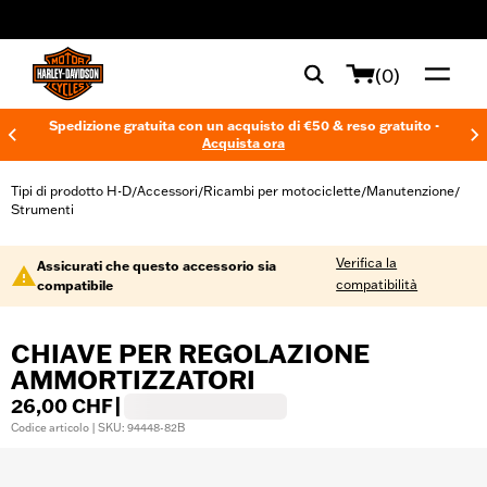
web accessibility
(0)
Spedizione gratuita con un acquisto di €50 & reso gratuito -
Acquista ora
Tipi di prodotto H-D
Accessori
Ricambi per motociclette
Manutenzione
/
/
/
/
Strumenti
Verifica la
Assicurati che questo accessorio sia
compatibilità
compatibile
CHIAVE PER REGOLAZIONE
AMMORTIZZATORI
26,00 CHF
|
Codice articolo | SKU: 94448-82B