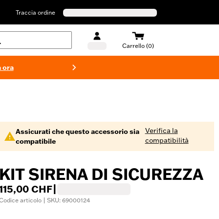
Traccia ordine
Carrello (0)
 ora
Costumi d
Verifica la
Assicurati che questo accessorio sia
compatibilità
compatibile
KIT SIRENA DI SICUREZZA
115,00 CHF
|
Codice articolo | SKU: 69000124