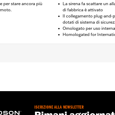
e per stare ancora più
La sirena fa scattare un al
a moto.
di fabbrica è attivato
Il collegamento plug-and-pl
dotati di sistema di sicure
Omologato per uso interna
Homologated for Internati
, RH975, RH975S, RH1250S dal 21' in poi, RA1250ST dal '25 
oftail® dal '03 in poi (esclusi i modelli FXCW e FXCWC), Tourin
 '09 in poi dotati di H-D® Smart Security System o H-D® Fac
hiedono l'acquisto separato del cavo adattatore P/N 69202
l'acquisto separato della staffa di montaggio P/N 69201473
i un nastro in velcro ad asole P/N 59274-01.
ISCRIZIONE ALLA NEWSLETTER
 scheda delle compatibilità per informazioni