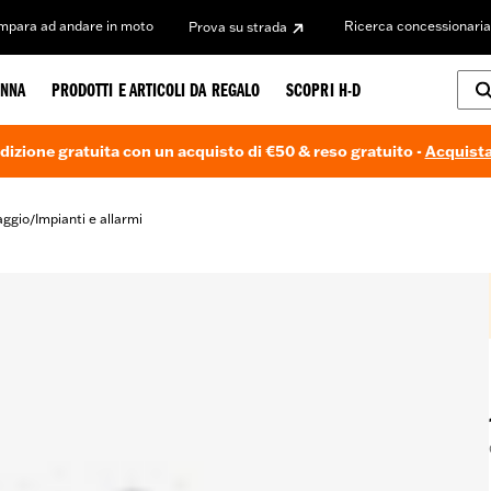
Impara ad andare in moto
Ricerca concessionaria
Prova su strada
NNA
PRODOTTI E ARTICOLI DA REGALO
SCOPRI H-D
dizione gratuita con un acquisto di €50 & reso gratuito -
Acquista
aggio
Impianti e allarmi
/