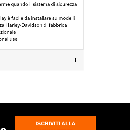
larme quando il sistema di sicurezza
ay è facile da installare su modelli
zza Harley-Davidson di fabbrica
zionale
onal use
in poi, XG dal '17 in poi, VRSC™ '02-
g dal '02 in poi (escluso il modello
tory Security System. I modelli
993 e di due fascette P/N 10065. I
. 2002-2006. I modelli VRSCA, VRSCB,
ISCRIVITI ALLA