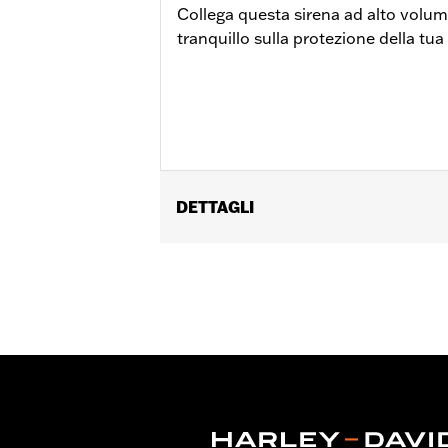
Collega questa sirena ad alto volum
tranquillo sulla protezione della tu
DETTAGLI
Per modelli RA1250, RA1250S, RA1250SE
'17, XL dal '14 in poi, Dyna® '04-'17, S
FLTRXRRSE dal '25 in poi) e Trike dal
RA1250, RA1250S e RH1250S '21-'23 ric
modelli XG dal '17 in poi richiedono 
VRSCD '02-'06 richiedono l'acquisto d
Istruzioni di installazione
Venduto/i separatamente:
Vedere la
Venduti singolarmente:
Ciascuno