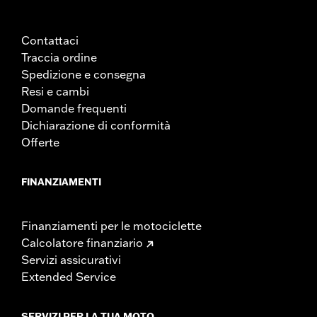
conseguenza, dopo aver installato nuovi specchietti o un
nuovo manubrio e prima di adoperare la motocicletta,
verificare che gli specchietti forniscano al guidatore una
Contattaci
visuale chiara verso l’area posteriore.
Traccia ordine
Spedizione e consegna
Resi e cambi
Domande frequenti
Dichiarazione di conformità
Offerte
FINANZIAMENTI
Finanziamenti per le motociclette
Calcolatore finanziario
Servizi assicurativi
Extended Service
SERVIZI PER LA TUA MOTO