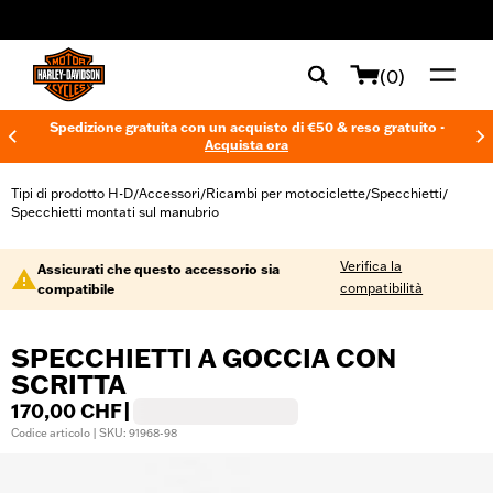
web accessibility
(0)
Spedizione gratuita con un acquisto di €50 & reso gratuito -
Acquista ora
Tipi di prodotto H-D
Accessori
Ricambi per motociclette
Specchietti
/
/
/
/
Specchietti montati sul manubrio
Verifica la
Assicurati che questo accessorio sia
compatibilità
compatibile
SPECCHIETTI A GOCCIA CON
SCRITTA
170,00 CHF
|
Codice articolo | SKU: 91968-98