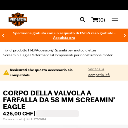
web accessibility
(0)
Spedizione gratuita con un acquisto di €50 & reso gratuito -
Acquista ora
Tipi di prodotto H-D
Accessori
Ricambi per motociclette
/
/
/
Screamin' Eagle Performance
Componenti per ricostruzione motori
/
Verifica la
Assicurati che questo accessorio sia
compatibilità
compatibile
CORPO DELLA VALVOLA A
FARFALLA DA 58 MM SCREAMIN’
EAGLE
426,00 CHF
|
Codice articolo | SKU: 27300194