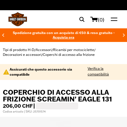
web accessibility
(0)
Spedizione gratuita con un acquisto di €50 & reso gratuito -
Acquista ora
Tipi di prodotto H-D
Accessori
Ricambi per motociclette
/
/
/
Decorazioni e accessori
Coperchi di accesso alla frizione
/
Verifica la
Assicurati che questo accessorio sia
compatibilità
compatibile
COPERCHIO DI ACCESSO ALLA
FRIZIONE SCREAMIN’ EAGLE 131
206,00 CHF
|
Codice articolo | SKU: 25701574