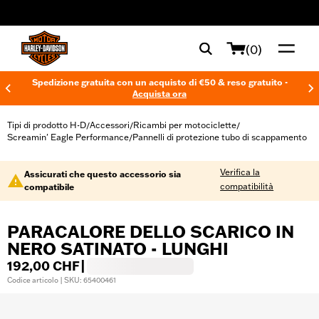
web accessibility
(0)
Spedizione gratuita con un acquisto di €50 & reso gratuito -
Acquista ora
Tipi di prodotto H-D
Accessori
Ricambi per motociclette
/
/
/
Screamin' Eagle Performance
Pannelli di protezione tubo di scappamento
/
Verifica la
Assicurati che questo accessorio sia
compatibilità
compatibile
PARACALORE DELLO SCARICO IN
NERO SATINATO - LUNGHI
192,00 CHF
|
Codice articolo | SKU: 65400461