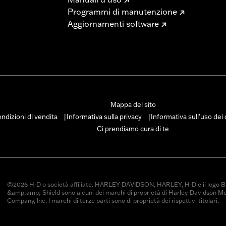
o screpolature sul cuoio deriva dall’utilizzo di pannelli di v
Programmi di manutenzione
 proteggere il proprio investimento, utilizzare il liquido p
Aggiornamenti software
Mappa del sito
ndizioni di vendita
Informativa sulla privacy
Informativa sull’uso dei
|
|
Ci prendiamo cura di te
©2026 H-D o società affiliate. HARLEY-DAVIDSON, HARLEY, H-D e il logo B
&amp;amp; Shield sono alcuni dei marchi di proprietà di Harley-Davidson M
Company, Inc. I marchi di terze parti sono di proprietà dei rispettivi titolari.