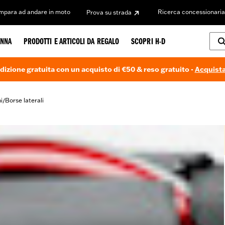
Impara ad andare in moto
Ricerca concessionaria
Prova su strada
NNA
PRODOTTI E ARTICOLI DA REGALO
SCOPRI H-D
dizione gratuita con un acquisto di €50 & reso gratuito -
Acquista
i
Borse laterali
/