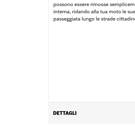
possono essere rimosse sempliceme
interna, ridando alla tua moto le sue
passeggiata lungo le strade cittadin
DETTAGLI
Per modelli FLS e FLSS '11-’17 e FXS '1
del kit di riposizionamento targa P/N 6