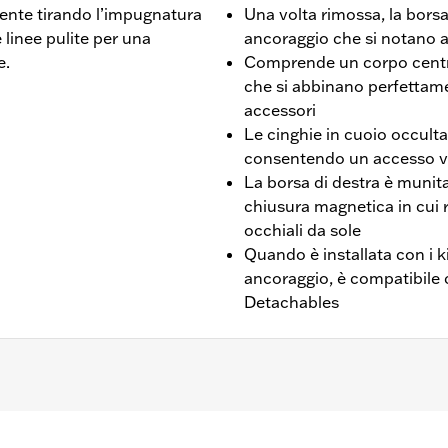
nte tirando l’impugnatura
Una volta rimossa, la borsa
 linee pulite per una
ancoraggio che si notano 
e.
Comprende un corpo centra
che si abbinano perfettamen
accessori
Le cinghie in cuoio occulta
consentendo un accesso ve
La borsa di destra è munit
chiusura magnetica in cui ri
occhiali da sole
Quando è installata con i ki
ancoraggio, è compatibile c
Detachables
1-'13. I modelli dotati di porta targa montato lateralmente d
7900127A. L'installazione richiede l'acquisto separato del ki