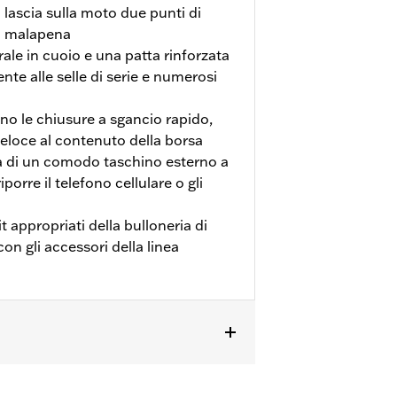
 lascia sulla moto due punti di
a malapena
le in cuoio e una patta rinforzata
te alle selle di serie e numerosi
no le chiusure a sgancio rapido,
loce al contenuto della borsa
a di un comodo taschino esterno a
porre il telefono cellulare o gli
t appropriati della bulloneria di
on gli accessori della linea
i serie, richiedono l'acquisto separato
t di riposizionamento indicatori di