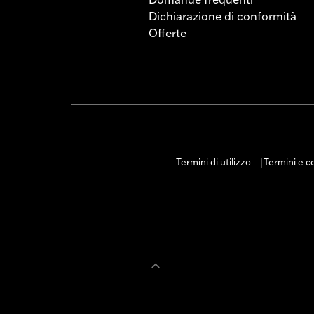
l’articolo. La comparsa di segni 
Dichiarazione di conformità
considerata un’imperfezione. Per
Offerte
Harley-Davidson
Termini di utilizzo
Termini e co
|