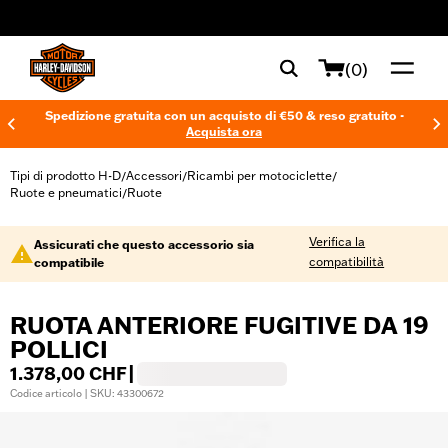
web accessibility
(0)
Spedizione gratuita con un acquisto di €50 & reso gratuito -
Acquista ora
Tipi di prodotto H-D
Accessori
Ricambi per motociclette
/
/
/
Ruote e pneumatici
Ruote
/
Verifica la
Assicurati che questo accessorio sia
compatibilità
compatibile
RUOTA ANTERIORE FUGITIVE DA 19
POLLICI
1.378,00 CHF
|
Codice articolo | SKU: 43300672