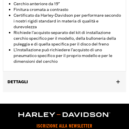
Cerchio anteriore da 19”
Finitura cromata a contrasto
Certificato da Harley-Davidson per performare secondo
i nostri rigidi standard in materia di qualità e
durevolezza
Richiede l'acquisto separato del kit di installazione
cerchio specifico per il modello, della bulloneria della
puleggia e di quella specifica per il disco del freno
L’installazione può richiedere l’acquisto di uno
pneumatico specifico per il proprio modello e per le
dimensioni del cerchio
DETTAGLI
Per modelli Touring dal ‘14 in poi (eccetto CVO a meno che non
siano dotati di ruote Fugitive). I modelli FLHX, FLTRX dal '24 in
poi e FLHXU dal '25 in poi richiedono l'acquisto separato di due
kit disco del freno P/N 41500212.
Istruzioni di installazione
Posizionamento sulla moto:
Anteriore
ISCRIZIONE ALLA NEWSLETTER