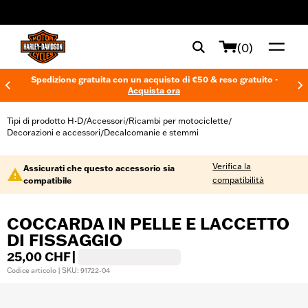
web accessibility
(0)
Spedizione gratuita con un acquisto di €50 & reso gratuito -
Acquista ora
Tipi di prodotto H-D
Accessori
Ricambi per motociclette
/
/
/
Decorazioni e accessori
Decalcomanie e stemmi
/
Verifica la
Assicurati che questo accessorio sia
compatibilità
compatibile
COCCARDA IN PELLE E LACCETTO
DI FISSAGGIO
25,00 CHF
|
Codice articolo | SKU: 91722-04