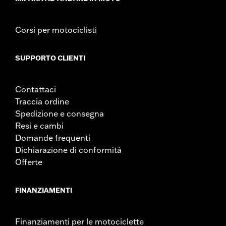
Contenuto della confezione:
Solo le custodie per carenatura
UDM larghezza materiale:
Pollici
Corsi per motociclisti
GARANZIA:
1 year limited warranty – Go to
www.h-
d.com/warranty
for full details
SUPPORTO CLIENTI
Contattaci
Traccia ordine
Spedizione e consegna
Resi e cambi
Domande frequenti
Dichiarazione di conformità
Offerte
FINANZIAMENTI
Finanziamenti per le motociclette