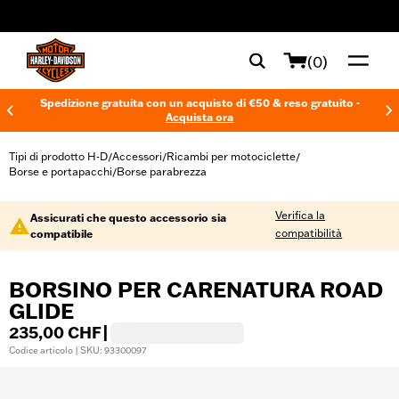
web accessibility
(0)
Spedizione gratuita con un acquisto di €50 & reso gratuito -
Acquista ora
Tipi di prodotto H-D
Accessori
Ricambi per motociclette
/
/
/
Borse e portapacchi
Borse parabrezza
/
Verifica la
Assicurati che questo accessorio sia
compatibilità
compatibile
BORSINO PER CARENATURA ROAD
GLIDE
235,00 CHF
|
Codice articolo | SKU: 93300097