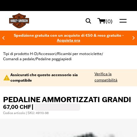
web accessibility
(0)
Spedizione gratuita con un acquisto di €50 & reso gratuito -
Acquista ora
Tipi di prodotto H-D
Accessori
Ricambi per motociclette
/
/
/
Comandi a pedale
Pedaline poggiapiedi
/
Verifica la
Assicurati che questo accessorio sia
compatibilità
compatibile
PEDALINE AMMORTIZZATI GRANDI
67,00 CHF
|
Codice articolo | SKU: 49110-98