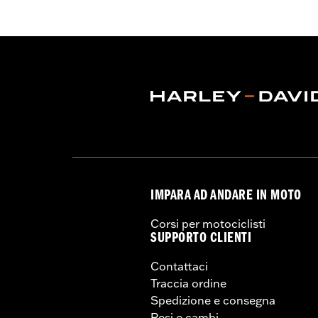
Venduti singolarmente:
Ciascuno
Materiale:
Policarbonato rinforzato
Larghezza:
15.78 Inches
Contenuto della confezione:
Parabre
Altezza parabrezza sopra il faro ant
Altezza complessiva parabrezza:
15
IMPARA AD ANDARE IN MOTO
Corsi per motociclisti
SUPPORTO CLIENTI
Contattaci
Traccia ordine
Spedizione e consegna
Resi e cambi