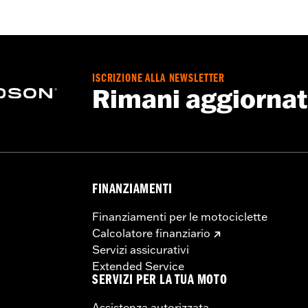
zza completo con tutta la bulloneria di montaggio
ISCRIZIONE ALLA NEWSLETTER
eriore:
13.58
Rimani aggiorna
.66
FINANZIAMENTI
Finanziamenti per le motociclette
Calcolatore finanziario
Servizi assicurativi
Extended Service
SERVIZI PER LA TUA MOTO
Assistenza autorizzata