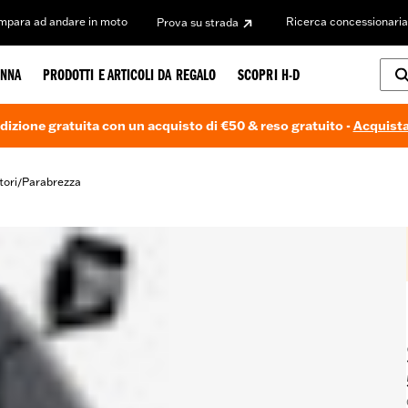
Impara ad andare in moto
Ricerca concessionaria
Prova su strada
NNA
PRODOTTI E ARTICOLI DA REGALO
SCOPRI H-D
dizione gratuita con un acquisto di €50 & reso gratuito -
Acquista
tori
Parabrezza
/