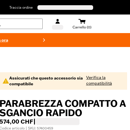
Traccia ordine
Carrello (0)
 ora
Costumi d
Verifica la
Assicurati che questo accessorio sia
compatibilità
compatibile
PARABREZZA COMPATTO A
SGANCIO RAPIDO
574,00 CHF
|
Codice articolo | SKU: 57400459