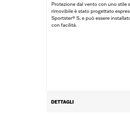
Protezione dal vento con uno stile 
rimovibile è stato progettato espre
Sportster® S, e può essere installa
con facilità.
DETTAGLI
Per modelli RH1250S dal ’21 in poi.
Istruzioni di installazione
Stile di montaggio:
Sgancio rapido