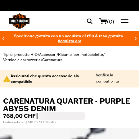
web accessibility
(0)
Spedizione gratuita con un acquisto di €50 & reso gratuito -
Acquista ora
Tipi di prodotto H-D
Accessori
Ricambi per motociclette
/
/
/
Vernice e carrozzeria
Carenatura
/
Verifica la
Assicurati che questo accessorio sia
compatibilità
compatibile
CARENATURA QUARTER - PURPLE
ABYSS DENIM
768,00 CHF
|
Codice articolo | SKU: 57001615FAC