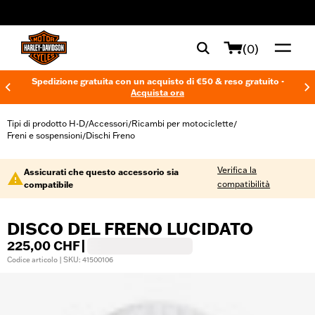
web accessibility
(0)
Spedizione gratuita con un acquisto di €50 & reso gratuito -
Acquista ora
Tipi di prodotto H-D
Accessori
Ricambi per motociclette
/
/
/
Freni e sospensioni
Dischi Freno
/
Verifica la
Assicurati che questo accessorio sia
compatibilità
compatibile
DISCO DEL FRENO LUCIDATO
225,00 CHF
|
Codice articolo | SKU: 41500106