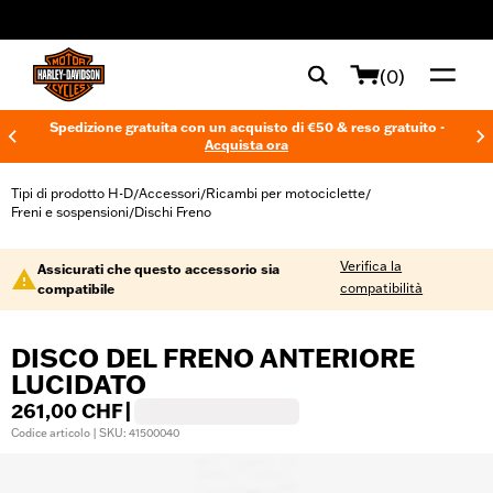
web accessibility
(0)
Spedizione gratuita con un acquisto di €50 & reso gratuito -
Acquista ora
Tipi di prodotto H-D
Accessori
Ricambi per motociclette
/
/
/
Freni e sospensioni
Dischi Freno
/
Verifica la
Assicurati che questo accessorio sia
compatibilità
compatibile
DISCO DEL FRENO ANTERIORE
LUCIDATO
261,00 CHF
|
Codice articolo | SKU: 41500040