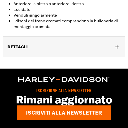
Anteriore, sinistro o anteriore, destro
Lucidato
Venduti singolarmente
I dischi del freno cromati comprendono la bulloneria di
montaggio cromata
DETTAGLI
Per modelli Touring dal '09 in poi dotati di cerchi anteriori
custom Chisel o Slicer.
Istruzioni di installazione
Posizionamento sulla moto:
Anteriore
Lato della moto:
Sinistra o destra
ISCRIZIONE ALLA NEWSLETTER
Venduti singolarmente:
Ciascuno
Rimani aggiornato
Materiale:
Acciaio
Contenuto della confezione:
Rotore e bulloneria cromata
ISCRIVITI ALLA NEWSLETTER
GARANZIA:
1 year limited warranty – Go to
www.h-
d.com/warranty
for full details