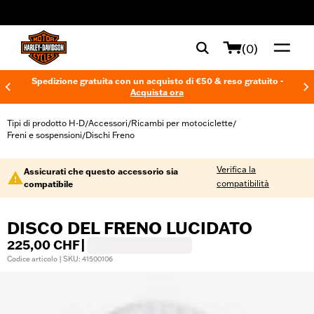
web accessibility
(0)
Spedizione gratuita con un acquisto di €50 & reso gratuito -
Acquista ora
Tipi di prodotto H-D
Accessori
Ricambi per motociclette
/
/
/
Freni e sospensioni
Dischi Freno
/
Verifica la
Assicurati che questo accessorio sia
compatibilità
compatibile
DISCO DEL FRENO LUCIDATO
225,00 CHF
|
Codice articolo | SKU: 41500106