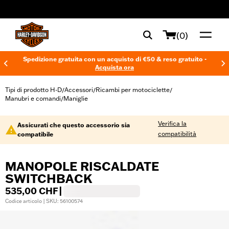
web accessibility
(0)
Spedizione gratuita con un acquisto di €50 & reso gratuito -
Acquista ora
Tipi di prodotto H-D
Accessori
Ricambi per motociclette
/
/
/
Manubri e comandi
Maniglie
/
Verifica la
Assicurati che questo accessorio sia
compatibilità
compatibile
MANOPOLE RISCALDATE
SWITCHBACK
535,00 CHF
|
Codice articolo | SKU: 56100574