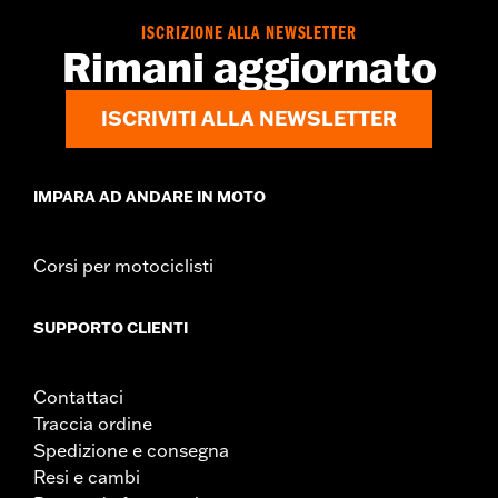
e Road Glide potrebbe richiedere l'aggiornamento del Digital
Technician da parte di un concessionario Harley-Davidson, per i
ISCRIZIONE ALLA NEWSLETTER
dettagli consultare il concessionario locale.
Rimani aggiornato
Istruzioni di installazione
Collezione:
Switchback
ISCRIVITI ALLA NEWSLETTER
Diametro:
1.5
IMPARA AD ANDARE IN MOTO
Corsi per motociclisti
SUPPORTO CLIENTI
Contattaci
Traccia ordine
Spedizione e consegna
Resi e cambi