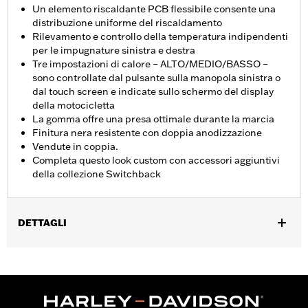
Un elemento riscaldante PCB flessibile consente una
distribuzione uniforme del riscaldamento
Rilevamento e controllo della temperatura indipendenti
per le impugnature sinistra e destra
Tre impostazioni di calore – ALTO/MEDIO/BASSO –
sono controllate dal pulsante sulla manopola sinistra o
dal touch screen e indicate sullo schermo del display
della motocicletta
La gomma offre una presa ottimale durante la marcia
Finitura nera resistente con doppia anodizzazione
Vendute in coppia.
Completa questo look custom con accessori aggiuntivi
della collezione Switchback
DETTAGLI
Adatto ai modelli FLHXSE, FLTRXSE dal '23 in poi, FLHX, FLTRX,
FLTRXSTSE dal '24 in poi, FLHXU dal '25 in poi, Softail dal '25 in
poi (eccetto FXBB e FXBR) e FLHXL, FLHXLSE, FLHXSTSE e
FLTRXL dal '26. L'installazione su alcuni modelli '24 Street Glide