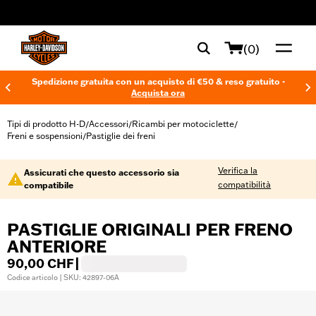
web accessibility
(0)
Spedizione gratuita con un acquisto di €50 & reso gratuito -
Acquista ora
Tipi di prodotto H-D
Accessori
Ricambi per motociclette
/
/
/
Freni e sospensioni
Pastiglie dei freni
/
Verifica la
Assicurati che questo accessorio sia
compatibilità
compatibile
PASTIGLIE ORIGINALI PER FRENO
ANTERIORE
90,00 CHF
|
Codice articolo | SKU: 42897-06A