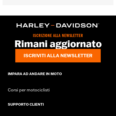
Per i modelli VRSC™ '06-'07.
Posizionamento sulla moto:
Anteriore
Venduti singolarmente:
Coppia
Contenuto della confezione:
Un set di pastiglie del freno
ISCRIZIONE ALLA NEWSLETTER
Rimani aggiornato
ISCRIVITI ALLA NEWSLETTER
IMPARA AD ANDARE IN MOTO
Corsi per motociclisti
SUPPORTO CLIENTI