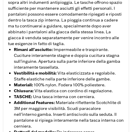
sopra altri indumenti antipioggia. Le tasche offrono spazio
sufficiente per mantenere asciutti gli effetti personali. I
pantaloni possono essere comodamente ripiegati e riposti
dentro la tasca zip interna. La pioggia continua a cadere
ma tu continuerai a guidare, specialmente dopo aver
abbinato i pantaloni alla giacca della stessa linea. La
giacca è venduta separatamente per venire incontro alle
tue esigenze in fatto di taglia.
Rimani all’asciutto
:
Impermeabile e traspirante.
Cuciture interamente stagne e doppia cucitura stagna
sull’inguine. Apertura sulla parte inferiore della gamba
interamente tassellata.
Vestibilità e mobilità
:
Vita elasticizzata e regolabile.
Staffe elastiche nella parte inferiore delle gambe.
Materiali
:
100% nylon. Fodera 100% poliestere.
Chiusura
:
Vita elastica con cordino di regolazione.
TASCHE
:
Una tasca interna con cerniera.
Additional Features
:
Materiale riflettente Scotchlite di
3M per maggiore visibilità. Scudi paracalore
nell’interno gamba. Inserti antiscivolo sulla seduta. Il
pantalone si ripiega interamente nella tasca interna con
cerniera.