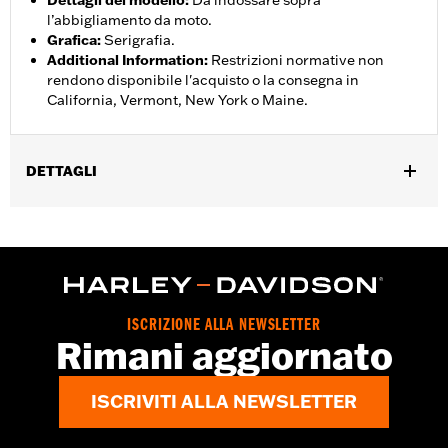
Dettagli del modello
:
Da indossare sopra
l’abbigliamento da moto.
Grafica
:
Serigrafia.
Additional Information
:
Restrizioni normative non
rendono disponibile l'acquisto o la consegna in
California, Vermont, New York o Maine.
DETTAGLI
Genere:
Donna
,
,
Caratteristiche funzionali:
Impermeabile
Traspirante
Cuciture
,
,
,
,
sigillate
Vita regolabile
Cerniera interna
Riflettente
Tasche
con cerniera
Pant Style:
Traditional
ISCRIZIONE ALLA NEWSLETTER
Shop To Be:
Dry
Rimani aggiornato
Material:
Nylon
ISCRIVITI ALLA NEWSLETTER