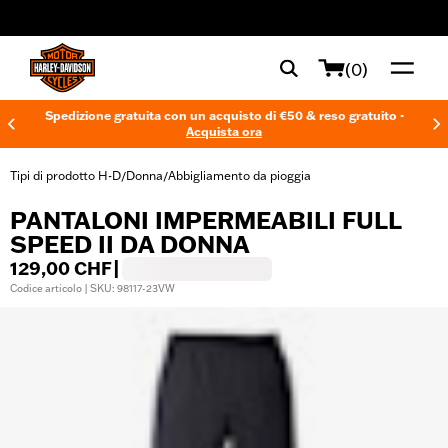
web accessibility
(0)
Spedizione gratuita con un acquisto di €50 & reso gratuito -
Acquista ora
Tipi di prodotto H-D
Donna
Abbigliamento da pioggia
/
/
PANTALONI IMPERMEABILI FULL
SPEED II DA DONNA
129,00 CHF
|
Codice articolo | SKU: 98117-23VW