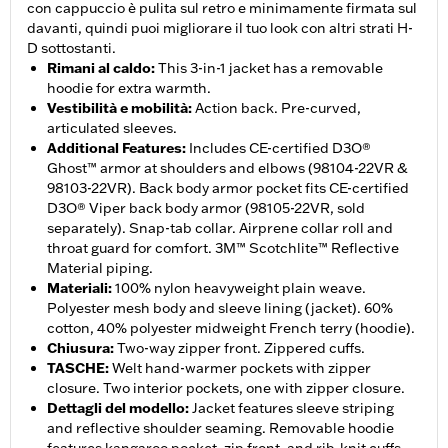
con cappuccio è pulita sul retro e minimamente firmata sul
davanti, quindi puoi migliorare il tuo look con altri strati H-
D sottostanti.
Rimani al caldo
:
This 3-in-1 jacket has a removable
hoodie for extra warmth.
Vestibilità e mobilità
:
Action back. Pre-curved,
articulated sleeves.
Additional Features
:
Includes CE-certified D3O®
Ghost™ armor at shoulders and elbows (98104-22VR &
98103-22VR). Back body armor pocket fits CE-certified
D3O® Viper back body armor (98105-22VR, sold
separately). Snap-tab collar. Airprene collar roll and
throat guard for comfort. 3M™ Scotchlite™ Reflective
Material piping.
Materiali
:
100% nylon heavyweight plain weave.
Polyester mesh body and sleeve lining (jacket). 60%
cotton, 40% polyester midweight French terry (hoodie).
Chiusura
:
Two-way zipper front. Zippered cuffs.
TASCHE
:
Welt hand-warmer pockets with zipper
closure. Two interior pockets, one with zipper closure.
Dettagli del modello
:
Jacket features sleeve striping
and reflective shoulder seaming. Removable hoodie