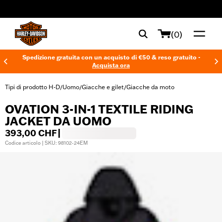
web accessibility
(0)
Spedizione gratuita con un acquisto di €50 & reso gratuito -
Acquista ora
Tipi di prodotto H-D
Uomo
Giacche e gilet
Giacche da moto
/
/
/
OVATION 3-IN-1 TEXTILE RIDING
JACKET DA UOMO
393,00 CHF
|
Codice articolo | SKU: 98102-24EM