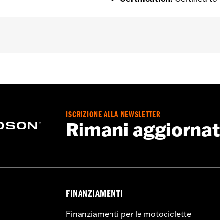
uccio
,
Impermeabile
,
Cuciture sigillate
,
Sistema â€œaction
e
,
Protezione inclusa
,
Tasche per protezioni
,
Riflettente
 Go to
www.h-d.com/warranty
for full details
ISCRIZIONE ALLA NEWSLETTER
Rimani aggiorna
FINANZIAMENTI
Finanziamenti per le motociclette