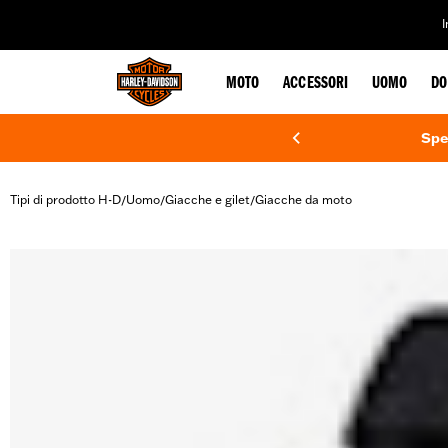
web accessibility
MOTO
ACCESSORI
UOMO
DO
Spe
Tipi di prodotto H-D
Uomo
Giacche e gilet
Giacche da moto
/
/
/