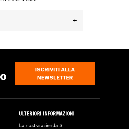
 backâ€� - Basic
,
Chiusura anteriore
ISCRIVITI ALLA
to
NEWSLETTER
ULTERIORI INFORMAZIONI
La nostra azienda