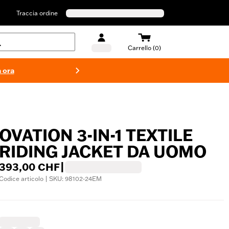
Traccia ordine
Carrello (0)
 ora
Costumi d
OVATION 3-IN-1 TEXTILE
RIDING JACKET DA UOMO
393,00 CHF
|
Codice articolo | SKU: 98102-24EM