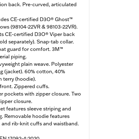
ion back. Pre-curved, articulated
udes CE-certified D3O® Ghost™
bows (98104-22VR & 98103-22VR).
ts CE-certified D3O® Viper back
ld separately). Snap-tab collar.
roat guard for comfort. 3M™
rial piping.
yweight plain weave. Polyester
g (jacket). 60% cotton, 40%
 terry (hoodie).
ront. Zippered cuffs.
 pockets with zipper closure. Two
zipper closure.
et features sleeve striping and
ng. Removable hoodie features
 and rib-knit cuffs and waistband.
o EN 17092-4:2020