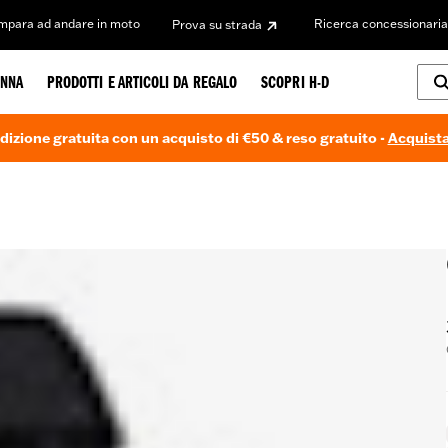
Impara ad andare in moto
Ricerca concessionaria
Prova su strada
NNA
PRODOTTI E ARTICOLI DA REGALO
SCOPRI H-D
dizione gratuita con un acquisto di €50 & reso gratuito -
Acquista