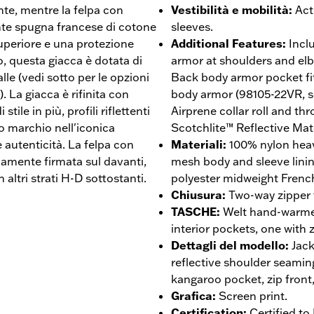
ante, mentre la felpa con
Vestibilità e mobilità
:
Act
nte spugna francese di cotone
sleeves.
 superiore e una protezione
Additional Features
:
Incl
, questa giacca è dotata di
armor at shoulders and el
e (vedi sotto per le opzioni
Back body armor pocket fi
. La giacca è rifinita con
body armor (98105-22VR, so
tile in più, profili riflettenti
Airprene collar roll and th
ro marchio nell'iconica
Scotchlite™ Reflective Mate
autenticità. La felpa con
Materiali
:
100% nylon heav
mamente firmata sul davanti,
mesh body and sleeve linin
 altri strati H-D sottostanti.
polyester midweight French
Chiusura
:
Two-way zipper f
TASCHE
:
Welt hand-warmer
interior pockets, one with 
Dettagli del modello
:
Jack
reflective shoulder seami
kangaroo pocket, zip front,
Grafica
:
Screen print.
Certification
:
Certified t