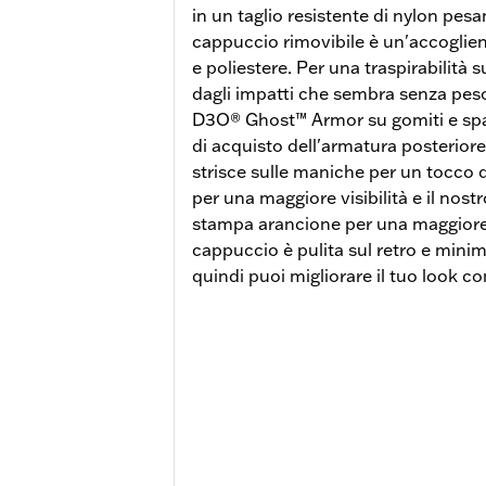
in un taglio resistente di nylon pes
cappuccio rimovibile è un'accoglie
e poliestere. Per una traspirabilità
dagli impatti che sembra senza peso
D3O® Ghost™ Armor su gomiti e spall
di acquisto dell'armatura posteriore)
strisce sulle maniche per un tocco di s
per una maggiore visibilità e il nost
stampa arancione per una maggiore 
cappuccio è pulita sul retro e mini
quindi puoi migliorare il tuo look con