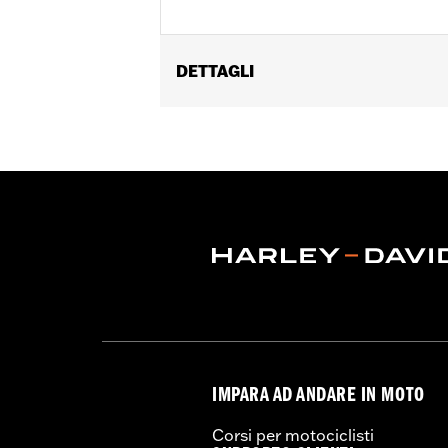
DETTAGLI
Genere:
Uomo
Caratteristiche funzionali:
Con capp
con cerniera a doppio cursore
,
Tasch
GARANZIA:
2 year limited warranty –
Jacket Style:
3-in-1
Origine:
Imported
IMPARA AD ANDARE IN MOTO
Corsi per motociclisti