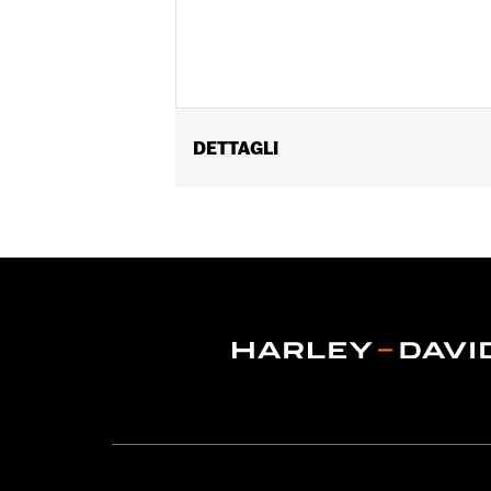
DETTAGLI
Genere:
Unisex
Dimension Description:
17 A x 5 L / 