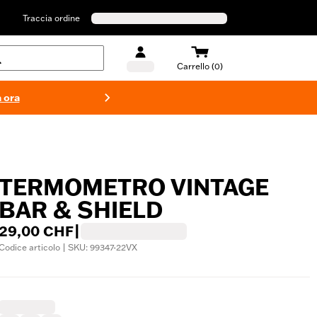
Traccia ordine
Carrello (0)
 ora
Costumi d
TERMOMETRO VINTAGE
BAR & SHIELD
29,00 CHF
|
Codice articolo | SKU: 99347-22VX