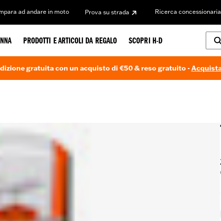
Impara ad andare in moto
Ricerca concessionaria
Prova su strada
NNA
PRODOTTI E ARTICOLI DA REGALO
SCOPRI H-D
dizione gratuita con un acquisto di €50 & reso gratuito -
Acquista