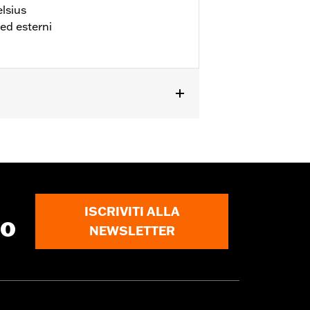
lsius
 ed esterni
ISCRIVITI ALLA
to
NEWSLETTER