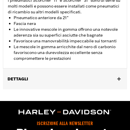
i pneumatici Scorcher “11” e Scorcher “31” sono di serie su
molti modelli e possono essere installati come pneumatici
di ricambio su altri modelli specificati.
Pneumatico anteriore da 21”
Fascia nera
Le innovative mescole in gomma offrono una notevole
aderenza sia su superfici asciutte che bagnate
Favorisce una manovrabilità impeccabile sui tornanti
Le mescole in gomma arricchite dal nero di carbonio
favoriscono una durevolezza eccellente senza
compromettere le prestazioni
DETTAGLI
Per modelli XL883C e 1200C ‘04-’10, XL1200V ‘12-’16 e FXDWG
‘10-’17.
Posizionamento sulla moto:
Anteriore
Venduti singolarmente:
Ciascuno
Contenuto della confezione:
Solo pneumatico
ISCRIZIONE ALLA NEWSLETTER
Dimensione cerchio:
2.15 x 21