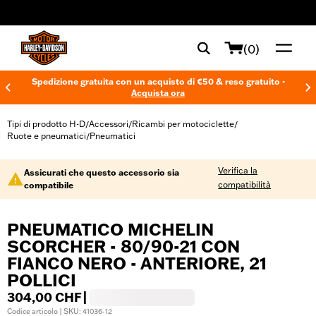
web accessibility
(0)
Spedizione gratuita con un acquisto di €50 & reso gratuito -
Acquista ora
Tipi di prodotto H-D
Accessori
Ricambi per motociclette
/
/
/
Ruote e pneumatici
Pneumatici
/
Verifica la
Assicurati che questo accessorio sia
compatibilità
compatibile
PNEUMATICO MICHELIN
SCORCHER - 80/90-21 CON
FIANCO NERO - ANTERIORE, 21
POLLICI
304,00 CHF
|
Codice articolo | SKU: 41036-12