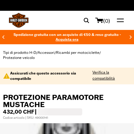
web accessibility
(0)
Spedizione gratuita con un acquisto di €50 & reso gratuito -
Acquista ora
Tipi di prodotto H-D
Accessori
Ricambi per motociclette
/
/
/
Protezione veicolo
Verifica la
Assicurati che questo accessorio sia
compatibilità
compatibile
PROTEZIONE PARAMOTORE
MUSTACHE
432,00 CHF
|
Codice articolo | SKU: 49000141