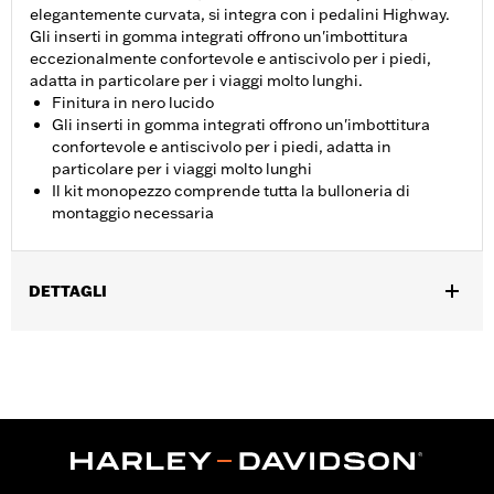
elegantemente curvata, si integra con i pedalini Highway.
Gli inserti in gomma integrati offrono un'imbottitura
eccezionalmente confortevole e antiscivolo per i piedi,
adatta in particolare per i viaggi molto lunghi.
Finitura in nero lucido
Gli inserti in gomma integrati offrono un'imbottitura
confortevole e antiscivolo per i piedi, adatta in
particolare per i viaggi molto lunghi
Il kit monopezzo comprende tutta la bulloneria di
montaggio necessaria
DETTAGLI
Per modelli Softail® dal 2018 in poi (escluso FXDRS). Non per kit
di comandi avanzati Extended Il modello FXLRST dal ‘22 in poi
richiede l’acquisto separato di un kit di adattamento n.
47200927. I filtri Heavy Breather possono rendere difficoltoso al
pilota il raggiungimento dei poggiapiedi.
Istruzioni di installazione
Venduti singolarmente:
Ciascuno