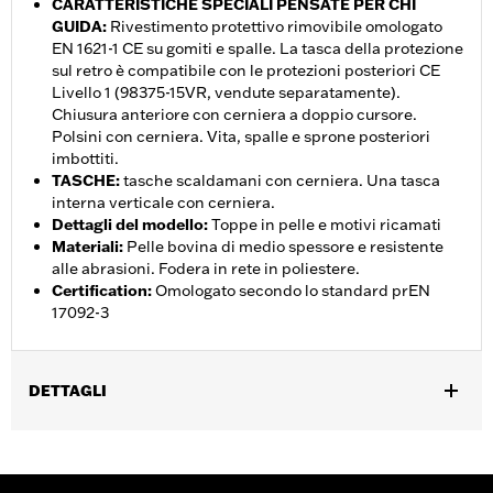
CARATTERISTICHE SPECIALI PENSATE PER CHI
GUIDA
:
Rivestimento protettivo rimovibile omologato
EN 1621-1 CE su gomiti e spalle. La tasca della protezione
sul retro è compatibile con le protezioni posteriori CE
Livello 1 (98375-15VR, vendute separatamente).
Chiusura anteriore con cerniera a doppio cursore.
Polsini con cerniera. Vita, spalle e sprone posteriori
imbottiti.
TASCHE
:
tasche scaldamani con cerniera. Una tasca
interna verticale con cerniera.
Dettagli del modello
:
Toppe in pelle e motivi ricamati
Materiali
:
Pelle bovina di medio spessore e resistente
alle abrasioni. Fodera in rete in poliestere.
Certification
:
Omologato secondo lo standard prEN
17092-3
DETTAGLI
Genere:
Donna
,
Caratteristiche funzionali:
Resistente allâ€™abrasione
Tasche