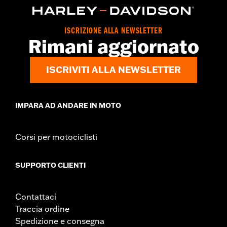
,
,
,
per protezioni
Imbottito
Tasche
Regolabile in vita con
,
linguette a scatto
Chiusura anteriore con cerniera a doppio
cursore
ISCRIZIONE ALLA NEWSLETTER
GARANZIA:
5 year limited warranty – Go to
www.h-
Rimani aggiornato
d.com/warranty
for full details
Origine:
Imported
ISCRIVITI ALLA NEWSLETTER
IMPARA AD ANDARE IN MOTO
Corsi per motociclisti
SUPPORTO CLIENTI
Contattaci
Traccia ordine
Spedizione e consegna