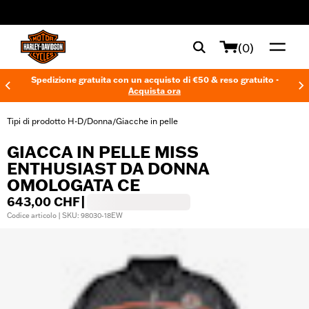
web accessibility
(0)
Spedizione gratuita con un acquisto di €50 & reso gratuito -
Acquista ora
Tipi di prodotto H-D
Donna
Giacche in pelle
/
/
GIACCA IN PELLE MISS
ENTHUSIAST DA DONNA
OMOLOGATA CE
643,00 CHF
|
Codice articolo | SKU: 98030-18EW