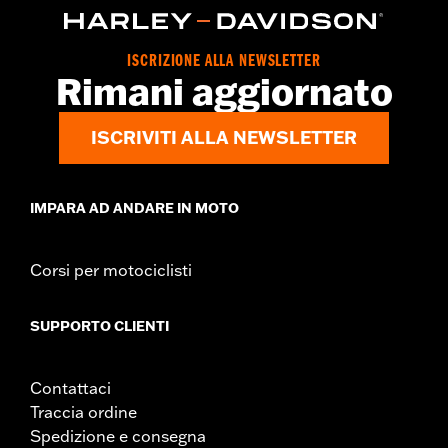
,
,
,
per protezioni
Imbottito
Tasche
Regolabile in vita con
,
linguette a scatto
Chiusura anteriore con cerniera a doppio
cursore
ISCRIZIONE ALLA NEWSLETTER
GARANZIA:
5 year limited warranty – Go to
www.h-
Rimani aggiornato
d.com/warranty
for full details
Origine:
Imported
ISCRIVITI ALLA NEWSLETTER
IMPARA AD ANDARE IN MOTO
Corsi per motociclisti
SUPPORTO CLIENTI
Contattaci
Traccia ordine
Spedizione e consegna