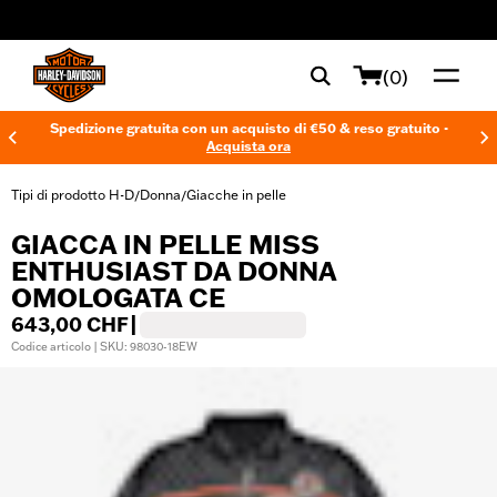
web accessibility
(0)
Spedizione gratuita con un acquisto di €50 & reso gratuito -
Acquista ora
Tipi di prodotto H-D
Donna
Giacche in pelle
/
/
GIACCA IN PELLE MISS
ENTHUSIAST DA DONNA
OMOLOGATA CE
643,00 CHF
|
Codice articolo | SKU: 98030-18EW