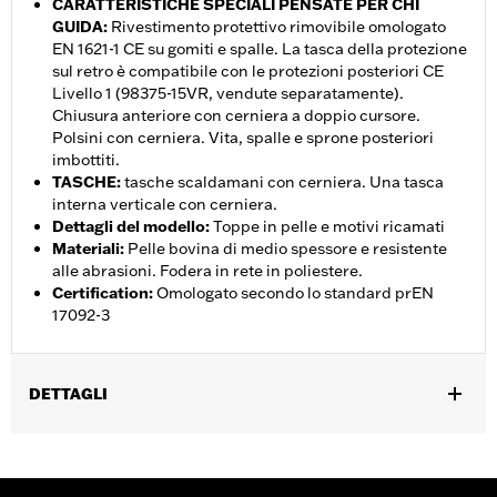
CARATTERISTICHE SPECIALI PENSATE PER CHI
GUIDA
:
Rivestimento protettivo rimovibile omologato
EN 1621-1 CE su gomiti e spalle. La tasca della protezione
sul retro è compatibile con le protezioni posteriori CE
Livello 1 (98375-15VR, vendute separatamente).
Chiusura anteriore con cerniera a doppio cursore.
Polsini con cerniera. Vita, spalle e sprone posteriori
imbottiti.
TASCHE
:
tasche scaldamani con cerniera. Una tasca
interna verticale con cerniera.
Dettagli del modello
:
Toppe in pelle e motivi ricamati
Materiali
:
Pelle bovina di medio spessore e resistente
alle abrasioni. Fodera in rete in poliestere.
Certification
:
Omologato secondo lo standard prEN
17092-3
DETTAGLI
Genere:
Donna
,
Caratteristiche funzionali:
Resistente allâ€™abrasione
Tasche