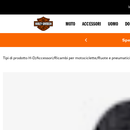
web accessibility
MOTO
ACCESSORI
UOMO
DO
Spe
Tipi di prodotto H-D
Accessori
Ricambi per motociclette
Ruote e pneumatic
/
/
/