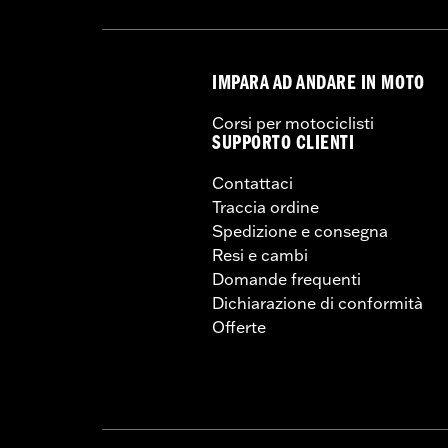
approvati o l’uso etero
negativamente sulla stabi
NOTE:
Harley-Davidson® consiglia l’us
IMPARA AD ANDARE IN MOTO
Corsi per motociclisti
SUPPORTO CLIENTI
Contattaci
Traccia ordine
Spedizione e consegna
Resi e cambi
Domande frequenti
Dichiarazione di conformità
Offerte