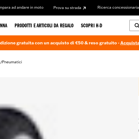
Impara ad andare in moto
Ricerca concessionaria
Prova su strada
NNA
PRODOTTI E ARTICOLI DA REGALO
SCOPRI H-D
dizione gratuita con un acquisto di €50 & reso gratuito -
Acquista
i
Pneumatici
/