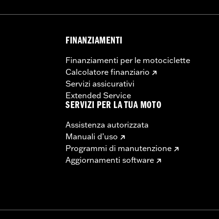
geneo di pneumatici approvati di diversi produttori sulla st
lità, arrivando a provocare possibili lesioni gravi o incident
o di camere d’aria e nastri per cerchi approvati Michelin® 
FINANZIAMENTI
Finanziamenti per le motociclette
Calcolatore finanziario
Servizi assicurativi
Extended Service
SERVIZI PER LA TUA MOTO
Assistenza autorizzata
Manuali d’uso
Programmi di manutenzione
Aggiornamenti software