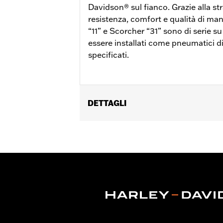
Davidson® sul fianco. Grazie alla s
resistenza, comfort e qualità di ma
“11” e Scorcher “31” sono di serie s
essere installati come pneumatici di
specificati.
DETTAGLI
Per modelli Dyna® '06-'17 (esclusi FLD
Posizionamento sulla moto:
Posteri
Venduti singolarmente:
Ciascuno
Contenuto della confezione:
Solo p
Dimensione cerchio:
4.50 x 17
UDM dimensione cerchio:
Pollici
Dimensioni pneumatico:
160/70B17
Battistrada:
Scorcher 31
ATTENZIONE:
Utilizzare esclusivamen