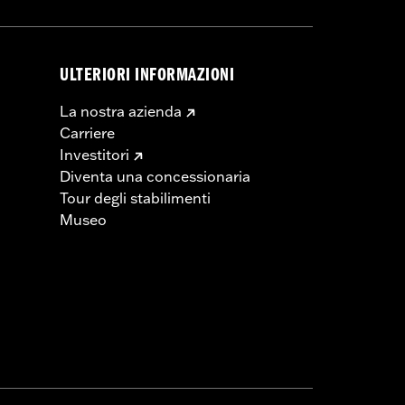
essa motocicletta possono incidere
i mortali.
e Dunlop®.
ULTERIORI INFORMAZIONI
La nostra azienda
Carriere
Investitori
Diventa una concessionaria
Tour degli stabilimenti
Museo