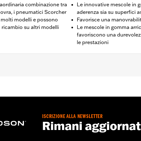
traordinaria combinazione tra
Le innovative mescole in 
novra, i pneumatici Scorcher
aderenza sia su superfici 
u molti modelli e possono
Favorisce una manovrabilit
 ricambio su altri modelli
Le mescole in gomma arricc
favoriscono una durevole
le prestazioni
, FXDF, FXDFSE, FXDSE, e FXDWG '10-'17). Di serie sui model
ore
neumatico
ISCRIZIONE ALLA NEWSLETTER
Rimani aggiorna
te pneumatici approvati da H-D®. Rivolgersi a un concessi