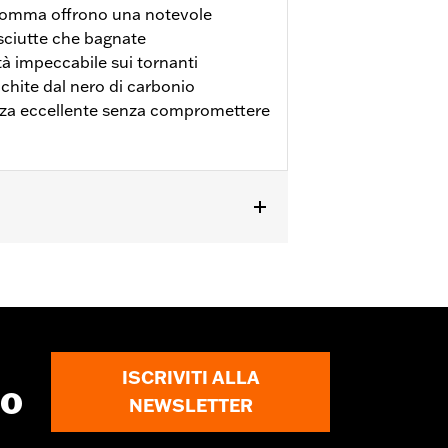
gomma offrono una notevole
asciutte che bagnate
à impeccabile sui tornanti
hite dal nero di carbonio
zza eccellente senza compromettere
li Dyna® ‘10-’17.
ISCRIVITI ALLA
to
NEWSLETTER
onario H-D®. L’uso di pneumatici non