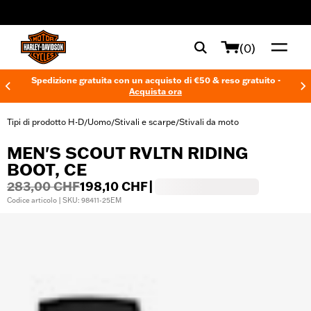
web accessibility
(0)
Spedizione gratuita con un acquisto di €50 & reso gratuito -
Acquista ora
Tipi di prodotto H-D
Uomo
Stivali e scarpe
Stivali da moto
/
/
/
MEN'S SCOUT RVLTN RIDING
BOOT, CE
283,00 CHF
198,10 CHF
|
Codice articolo | SKU: 98411-25EM