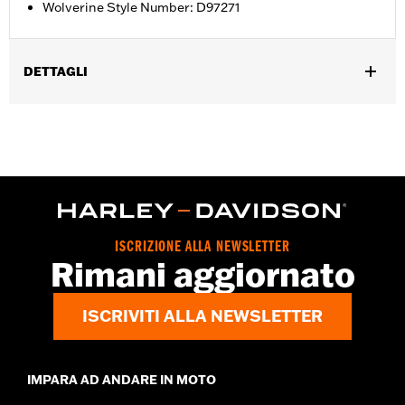
Wolverine Style Number: D97271
DETTAGLI
Genere:
Uomo
GARANZIA:
Wolverine Worldwide Manufacturer Warranty – Go
to
www.h-d.com/warranty
for full details
Origine:
Imported
Dimension Description:
SHAFT HEIGHT: 7” / HEEL HEIGHT: 1”
ISCRIZIONE ALLA NEWSLETTER
Rimani aggiornato
ISCRIVITI ALLA NEWSLETTER
IMPARA AD ANDARE IN MOTO