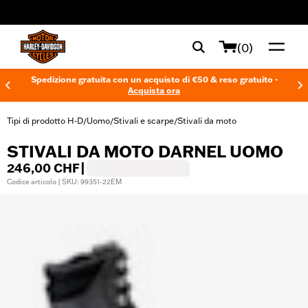
web accessibility
(0)
Spedizione gratuita con un acquisto di €50 & reso gratuito -
Acquista ora
Tipi di prodotto H-D
Uomo
Stivali e scarpe
Stivali da moto
/
/
/
STIVALI DA MOTO DARNEL UOMO
246,00 CHF
|
Codice articolo | SKU: 99351-22EM