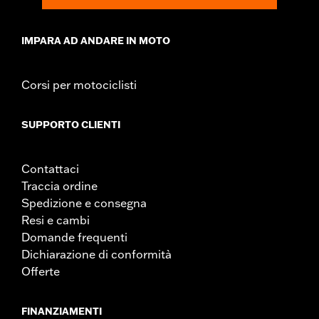
ATTENZIONE:
Prima di adoperare la motocicletta, rimuovere il
lucchetto. La mancata rimozione del lucchetto
può provocare lesioni gravi o morte.
IMPARA AD ANDARE IN MOTO
NOTE:
Il servizio di registrazione e sostituzione “KEY SAFE”
viene fornito dalla ditta produttrice del lucchetto. Le
informazioni sono incluse nell’imballaggio del prodotto.
Corsi per motociclisti
SUPPORTO CLIENTI
Contattaci
Traccia ordine
Spedizione e consegna
Resi e cambi
Domande frequenti
Dichiarazione di conformità
Offerte
FINANZIAMENTI