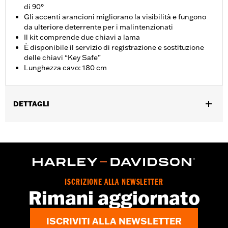
di 90°
Gli accenti arancioni migliorano la visibilità e fungono
da ulteriore deterrente per i malintenzionati
Il kit comprende due chiavi a lama
È disponibile il servizio di registrazione e sostituzione
delle chiavi “Key Safe”
Lunghezza cavo: 180 cm
DETTAGLI
Interfono
Venduti singolarmente:
Ciascuno
Lunghezza:
72 Inches
UDM lunghezza materiale:
Pollici
Contenuto della confezione:
Cavo con lucchetto, estremità
ISCRIZIONE ALLA NEWSLETTER
arancione e 2 chiavi a lama. Per questo articolo è disponibile
Rimani aggiornato
programma di registrazione e sostituzione chiavi “Key Safe”
GARANZIA:
1 year limited warranty – Go to
www.h-
ISCRIVITI ALLA NEWSLETTER
d.com/warranty
for full details