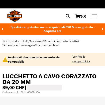
web accessibility
(0)
Spedizione gratuita con un acquisto di €50 & reso gratuito -
Acquista ora
Tipi di prodotto H-D
Accessori
Ricambi per motociclette
/
/
/
Sicurezza e rimessaggio
Lucchetti e chiavi
/
Verifica la
Assicurati che questo accessorio sia
compatibilità
compatibile
LUCCHETTO A CAVO CORAZZATO
DA 20 MM
89,00 CHF
|
Codice articolo | SKU: 46089-98A